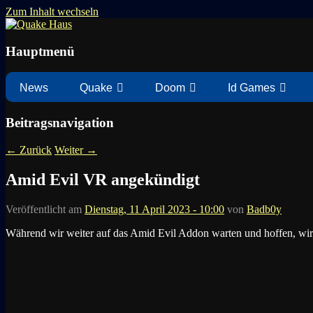
Zum Inhalt wechseln
News zu Quake, Doom, FPS, Arcade
Quake Haus
Hauptmenü
News
Quake
Doom
Id Games
Beitragsnavigation
←
Zurück
Weiter
→
Amid Evil VR angekündigt
Veröffentlicht am
Dienstag, 11 April 2023 - 10:00
von
Badb0y
Während wir weiter auf das Amid Evil Addon warten und hoffen, wir