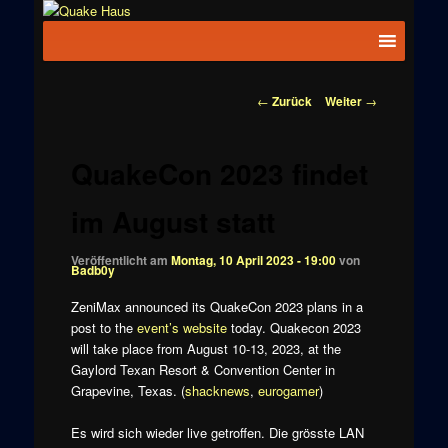
Zum
News zu
Inhalt
Hauptmenü
Quake
Quake,
wechseln
Doom, FPS,
Haus
Arcade
Beitragsnavigation
←
Zurück
Weiter
→
QuakeCon 2023 findet
im August statt
Veröffentlicht am
Montag, 10 April 2023 - 19:00
von
Badb0y
ZeniMax announced its QuakeCon 2023 plans in a
post to the
event’s website
today. Quakecon 2023
will take place from August 10-13, 2023, at the
Gaylord Texan Resort & Convention Center in
Grapevine, Texas. (
shacknews
,
eurogamer
)
Es wird sich wieder live getroffen. Die grösste LAN