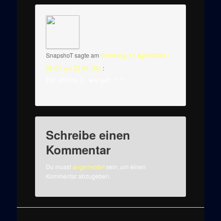
SnapshoT
sagte am
Dienstag, 11 April 2023 -
23:01 um 23:01 Uhr
:
Der Johnny C. wie geil. ^_^‘
Schreibe einen
Kommentar
Du musst
angemeldet
sein, um einen
Kommentar abzugeben.