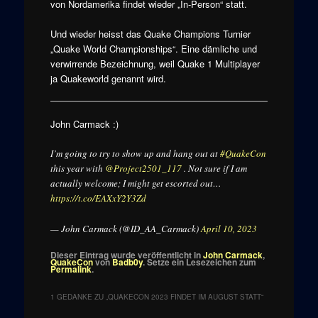
von Nordamerika findet wieder „In-Person“ statt.
Und wieder heisst das Quake Champions Turnier
„Quake World Championships“. Eine dämliche und
verwirrende Bezeichnung, weil Quake 1 Multiplayer
ja Quakeworld genannt wird.
John Carmack :)
I’m going to try to show up and hang out at
#QuakeCon
this year with
@Project2501_117
. Not sure if I am
actually welcome; I might get escorted out…
https://t.co/EAXxY2Y3Zd
— John Carmack (@ID_AA_Carmack)
April 10, 2023
Dieser Eintrag wurde veröffentlicht in
John Carmack
,
QuakeCon
von
Badb0y
. Setze ein Lesezeichen zum
Permalink
.
1 GEDANKE ZU „
QUAKECON 2023 FINDET IM AUGUST STATT
“