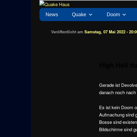
Zum
News zu Quake, Doom, FPS, Arcade
Quake Haus
Inhalt
Hauptmenü
News
Quake
Doom
wechseln
Veröffentlicht am
Samstag, 07 Mai 2022 - 20:0
High Hell d
Gerade ist Devolve
danach noch nach 
Es ist kein Doom o
Aufmachung sind ga
Bosse sind existen
Bildschirme sind gu