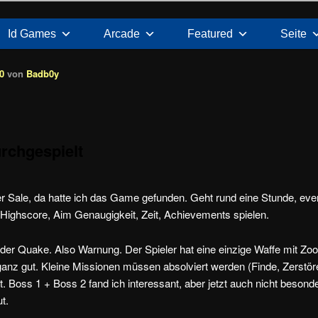
Id Games
Arcade
Featured
Seite
0
von
Badb0y
urchgespielt
r Sale, da hatte ich das Game gefunden. Geht rund eine Stunde, eve
Highscore, Aim Genaugigkeit, Zeit, Achievements spielen.
der Quake. Also Warnung. Der Spieler hat eine einzige Waffe mit Zo
nz gut. Kleine Missionen müssen absolviert werden (Finde, Zerstör
t. Boss 1 + Boss 2 fand ich interessant, aber jetzt auch nicht besond
t.