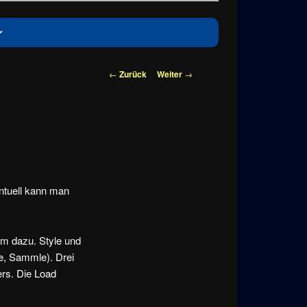
Beitragsnavigation
←
Zurück
Weiter
→
ntuell kann man
om dazu. Style und
e, Sammle). Drei
ers. Die Load