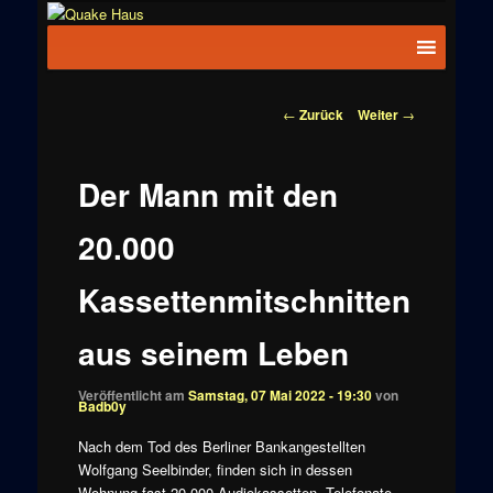
Zum
News zu
Inhalt
Hauptmenü
Quake
Quake,
wechseln
Doom, FPS,
Haus
Arcade
Beitragsnavigation
←
Zurück
Weiter
→
Der Mann mit den
20.000
Kassettenmitschnitten
aus seinem Leben
Veröffentlicht am
Samstag, 07 Mai 2022 - 19:30
von
Badb0y
Nach dem Tod des Berliner Bankangestellten
Wolfgang Seelbinder, finden sich in dessen
Wohnung fast 20.000 Audiokassetten. Telefonate,