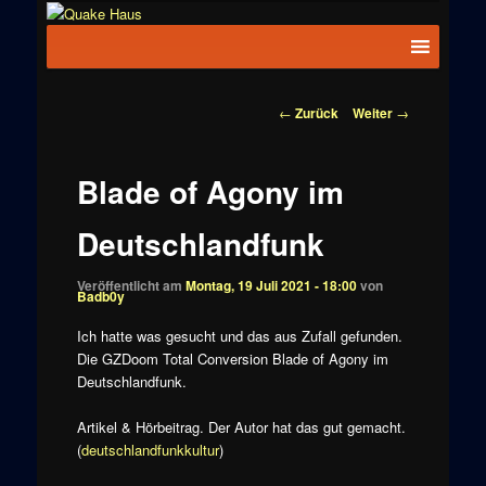
Zum
News zu
Inhalt
Hauptmenü
Quake
Quake,
wechseln
Doom, FPS,
Haus
Arcade
Beitragsnavigation
←
Zurück
Weiter
→
Blade of Agony im
Deutschlandfunk
Veröffentlicht am
Montag, 19 Juli 2021 - 18:00
von
Badb0y
Ich hatte was gesucht und das aus Zufall gefunden.
Die GZDoom Total Conversion Blade of Agony im
Deutschlandfunk.
Artikel & Hörbeitrag. Der Autor hat das gut gemacht.
(
deutschlandfunkkultur
)