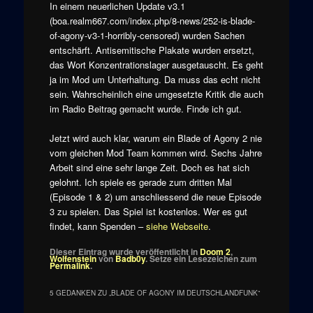
In einem neuerlichen Update v3.1
(boa.realm667.com/index.php/8-news/252-is-blade-
of-agony-v3-1-horribly-censored) wurden Sachen
entschärft. Antisemitische Plakate wurden ersetzt,
das Wort Konzentrationslager ausgetauscht. Es geht
ja im Mod um Unterhaltung. Da muss das echt nicht
sein. Wahrscheinlich eine umgesetzte Kritik die auch
im Radio Beitrag gemacht wurde. Finde ich gut.
Jetzt wird auch klar, warum ein Blade of Agony 2 nie
vom gleichen Mod Team kommen wird. Sechs Jahre
Arbeit sind eine sehr lange Zeit. Doch es hat sich
gelohnt. Ich spiele es gerade zum dritten Mal
(Episode 1 & 2) um anschliessend die neue Episode
3 zu spielen. Das Spiel ist kostenlos. Wer es gut
findet, kann Spenden –
siehe Webseite
.
Dieser Eintrag wurde veröffentlicht in
Doom 2
,
Wolfenstein
von
Badb0y
. Setze ein Lesezeichen zum
Permalink
.
5 GEDANKEN ZU „
BLADE OF AGONY IM DEUTSCHLANDFUNK
“