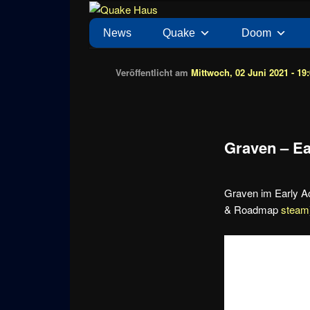
Zum
News zu Quake, Doom, FPS, Arcade
Quake Haus
Inhalt
Hauptmenü
News
Quake
Doom
wechseln
Veröffentlicht am
Mittwoch, 02 Juni 2021 - 19
Graven – Ea
Graven im Early A
& Roadmap
steam