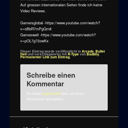
Auf grossen internationalen Seiten finde ich keine
Video Reviews.
Gamersglobal -https://www.youtube.com/watch?
v=oBbR7mPgQm8
Gameswelt -https://www.youtube.com/watch?
v=pOL7g72owKs
Dieser Eintrag wurde veröffentlicht in
Arcade
,
Bullet
Hell
und verschlagwortet mit
R-Type
von
Badb0y
.
Permanenter Link zum Eintrag
.
Schreibe einen
Kommentar
Du musst
angemeldet
sein, um einen
Kommentar abzugeben.