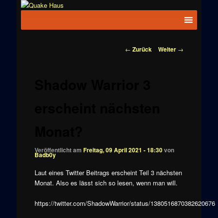
Zum
News zu
Inhalt
Hauptmenü
Quake
Quake,
wechseln
Doom, FPS,
Haus
Arcade
Beitragsnavigation
←
Zurück
Weiter
→
Shadow Warrior 3
erscheint nächsten
Monat?
Veröffentlicht am
Freitag, 09 April 2021 - 18:30
von
Badb0y
Laut eines Twitter Beitrags erscheint Teil 3 nächsten
Monat. Also es lässt sich so lesen, wenn man will.
https://twitter.com/ShadowWarrior/status/1380516870382620676