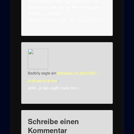
FWH sind halt keine Muttersprachler. Die
Metapher ist halt das die Minigun langsam
anfängt zu rotieren
und bald anfängt Trailer etc. auszuspucken.
Badb0y
sagte am
Samstag, 10 April 2021 -
0:16 um 0:16 Uhr
:
ahhh, ja das ergibt mehr sinn.
Schreibe einen
Kommentar