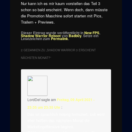
Nur kann ich es mir kaum vorstellen das Teil 3
schon so bald erscheint. Wenn doch, dann müsste
die Promotion Maschine sofort starten mit Pics,
Trailern + Previews.
Dieser Eintrag wurde veröffentlicht in
New FPS
,
Shadow Warrior Reboot
von
Badb0y
. Setze ein
Lesezeichen zum
Permalink
.
2 GEDANKEN ZU „
SHADOW WARRIOR 3 ERSCHEINT
NÄCHSTEN MONAT?
“
LordDef
sagte am
Freitag, 09 April 2021 -
23:35 um 23:35 Uhr
:
Das ist sprachlich holprig formuliert, soll wohl
eher heißen das nächsten Monat die
Marketingoffensive beginnt.