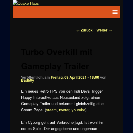
Zum
News zu
Inhalt
Hauptmenü
Quake
Quake,
wechseln
Doom, FPS,
Haus
Arcade
Beitragsnavigation
←
Zurück
Weiter
→
Turbo Overkill mit
Gameplay Trailer
Veröffentlicht am
Freitag, 09 April 2021 - 18:00
von
Badb0y
Ein neues Retro FPS von den Indi Devs Trigger
Happy Interactive aus Neuseeland zeigt einen
Gameplay Trailer und bekommt gleichzeitig eine
Steam Page. (
steam
,
twitter
,
youtube
)
Ein Cyborg geht auf Verbrecherjagd. Ist wohl ihr
erstes Spiel. Der angegebene und ungenaue