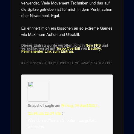
verwendet. Viele Movement Techniken und das auf
die Spitze getrieben ist für mich in dem Punkt schon
eher Newschool. Egal.
Es erinnert mich ein bisschen an so extreme Games
wie Maximum Action und Ultrakill.
Dieser Eintrag wurde veröffentlicht in
New FPS
und
verschlagwortet mit
Turbo Overkill
von
Badb0y
.
Permanenter Link zum Eintrag
.
3 GEDANKEN ZU „
TURBO OVERKILL MIT GAMEPLAY TRAILER
“
SnapshoT
sagte am
Freitag, 09 April 2021 -
22:34 um 22:34 Uhr
:
Was du so alles an Shootern ausgräbst,
wahnsinn.