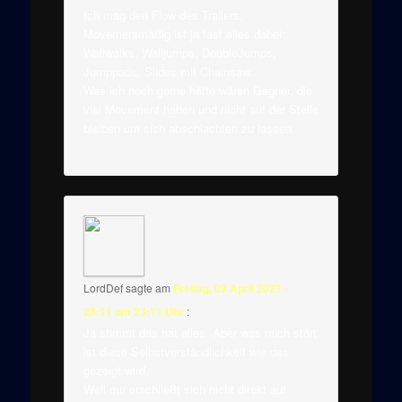
Ich mag den Flow des Trailers.
Movementmäßig ist ja fast alles dabei:
Wallwalks, Walljumps, DoubleJumps,
Jumppads, Slides mit Chainsaw..
Was ich noch gerne hätte wären Gegner, die
viel Movement haben und nicht auf der Stelle
bleiben um sich abschlachten zu lassen.
LordDef
sagte am
Freitag, 09 April 2021 -
23:11 um 23:11 Uhr
:
Ja stimmt das hat alles. Aber was mich stört
ist diese Selbstverständlichkeit wie das
gezeigt wird.
Weil mir erschließt sich nicht direkt auf