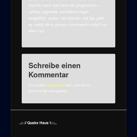
sachen nach und nach als progression +
cyborg upgrades und belohnungen
eingeführt. wobei, bei solchen indi fps geht
es meist ohne grosse umschweife sofort mit
allem los.
Schreibe einen
Kommentar
Du musst
angemeldet
sein, um einen
Kommentar abzugeben.
..:: // Quake Haus \\ ::..