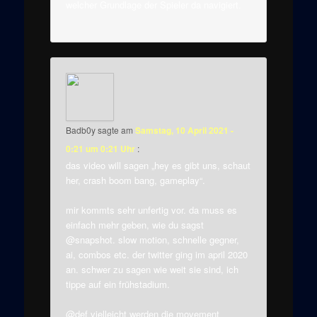
welcher Grundlage der Spieler da navigiert.
Badb0y
sagte am
Samstag, 10 April 2021 -
0:21 um 0:21 Uhr
:
das video will sagen „hey es gibt uns, schaut
her, crash boom bang, gameplay“.
mir kommts sehr unfertig vor. da muss es
einfach mehr geben, wie du sagst
@snapshot. slow motion, schnelle gegner,
ai, combos etc. der twitter ging im april 2020
an. schwer zu sagen wie weit sie sind, ich
tippe auf ein frühstadium.
@def vielleicht werden die movement