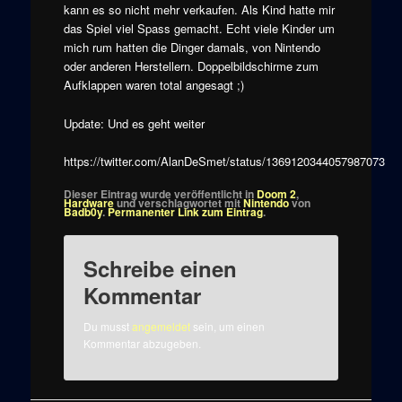
kann es so nicht mehr verkaufen. Als Kind hatte mir
das Spiel viel Spass gemacht. Echt viele Kinder um
mich rum hatten die Dinger damals, von Nintendo
oder anderen Herstellern. Doppelbildschirme zum
Aufklappen waren total angesagt ;)
Update: Und es geht weiter
https://twitter.com/AlanDeSmet/status/1369120344057987073
Dieser Eintrag wurde veröffentlicht in
Doom 2
,
Hardware
und verschlagwortet mit
Nintendo
von
Badb0y
.
Permanenter Link zum Eintrag
.
Schreibe einen
Kommentar
Du musst
angemeldet
sein, um einen
Kommentar abzugeben.