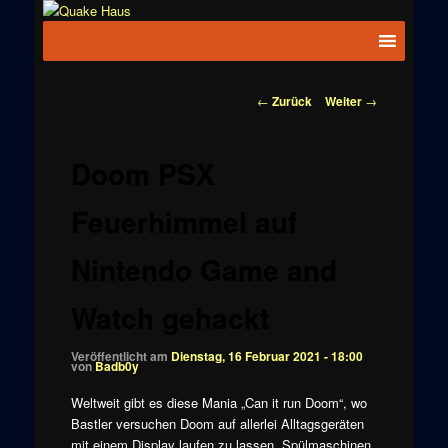
Zum
News zu
Inhalt
Hauptmenü
Quake
Quake,
wechseln
Doom, FPS,
Haus
Arcade
Beitragsnavigation
←
Zurück
Weiter
→
Doom PSX
Feuerhimmel auf
Nintendo Game and
Watch gehackt
Veröffentlicht am
Dienstag, 16 Februar 2021 - 18:00
von
Badb0y
Weltweit gibt es diese Mania „Can it run Doom“, wo
Bastler versuchen Doom auf allerlei Alltagsgeräten
mit einem Display laufen zu lassen. Spülmaschinen,