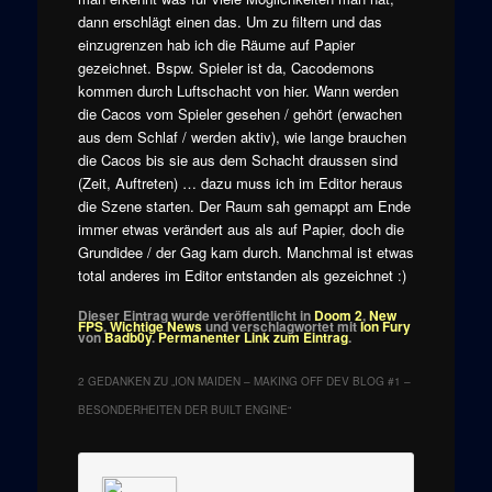
dann erschlägt einen das. Um zu filtern und das
einzugrenzen hab ich die Räume auf Papier
gezeichnet. Bspw. Spieler ist da, Cacodemons
kommen durch Luftschacht von hier. Wann werden
die Cacos vom Spieler gesehen / gehört (erwachen
aus dem Schlaf / werden aktiv), wie lange brauchen
die Cacos bis sie aus dem Schacht draussen sind
(Zeit, Auftreten) … dazu muss ich im Editor heraus
die Szene starten. Der Raum sah gemappt am Ende
immer etwas verändert aus als auf Papier, doch die
Grundidee / der Gag kam durch. Manchmal ist etwas
total anderes im Editor entstanden als gezeichnet :)
Dieser Eintrag wurde veröffentlicht in
Doom 2
,
New
FPS
,
Wichtige News
und verschlagwortet mit
Ion Fury
von
Badb0y
.
Permanenter Link zum Eintrag
.
2 GEDANKEN ZU „
ION MAIDEN – MAKING OFF DEV BLOG #1 –
BESONDERHEITEN DER BUILT ENGINE
“