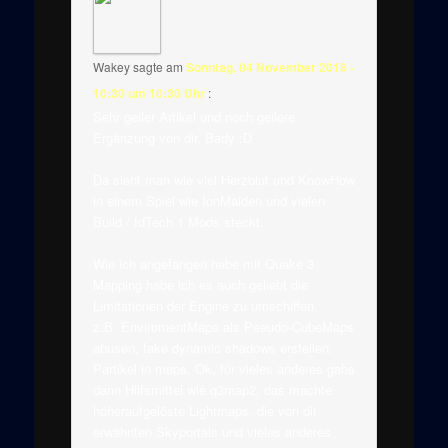
Wakey
sagte am
Sonntag, 04 November 2018 -
10:30 um 10:30 Uhr
:
Sehr geiler Artikel und noch geilere
Ergänzung von dir, Bady :D
Da sieht man wie viel Herzblut und KnowHow
in einem Spiel wie IonMaiden und vielen
Build / IdTech 1 Mods steckt.
Wie ich angefangen habe mit Quake 3
Mapping habe ich es auch geliebt die
Limitationen der Engine zu umschiffen.
z.B. EnviromentMaps als Pseudo-CubeMaps
abusen, fake dynamic shadows erstellen,
Partikel in maps. Ok, für vieles anderes gabs
dann Hilfsmittel wie q3map2, das machte
höheraufgelöste Lightmaps, die von dir
erwähnten Skyportals und vieles anderes