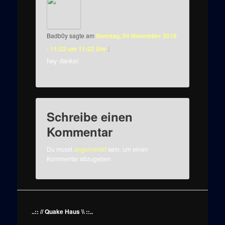
Badb0y
sagte am
Sonntag, 04 November 2018
- 11:22 um 11:22 Uhr
:
hey danke!
Schreibe einen
Kommentar
Du musst
angemeldet
sein, um einen
Kommentar abzugeben.
..:: // Quake Haus \\ ::..