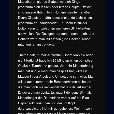
Mapeditoren gibt es Scripte wo sich Dinge
programmieren lassen oder fertige Scripte Effekte
sind auszuwählen. John Romero meinte mal über
Doom Classic er hätte jedes blinkende Licht einzeln
programmiert (hardgecodet). In Doom 2 Builder
Editor kann ich zwischen mehreren Blinkeffekten
auswählen. Der Designer hat schon recht, Licht und
Schattenwurf manuell setzen (und Decken schön
machen) ist anstrengend.
Thema Zeit, in meiner zweiten Doom Map die noch
nicht fertig ist habe ich 30 Minuten einen pompösen
Quake 4 Türrahmen gebaut. Je mehr Maperfahrung
man hat und je mehr man gespielt hat, wird ein
Mapper in der Arbeit und Umsetzung schneller. Man
will ja auch immer mehr Besonderheiten einbauen
die man noch nie verwendet hat. Es dauert immer
länger als man denkt. Es macht übrigens Sinn als
Mapanfänger die Raumideen vorher auf ein Blatt
Papier aufzuzeichnen und das im Kopf
durchzuspielen. Hat mir gut geholfen. Weil … wenn
man erkennt was für viele Möglichkeiten man hat,