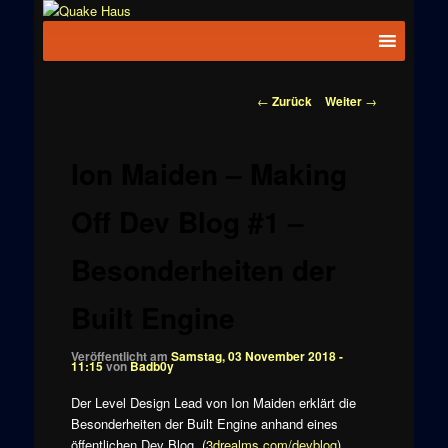
Zum
News zu
Inhalt
Hauptmenü
Quake
Quake,
wechseln
Doom, FPS,
Haus
Arcade
Beitragsnavigation
←
Zurück
Weiter
→
Ion Maiden – Making
Off Dev Blog #1 –
Besonderheiten der
Built Engine
Veröffentlicht am
Samstag, 03 November 2018 -
11:15
von
Badb0y
Der Level Design Lead von Ion Maiden erklärt die
Besonderheiten der Built Engine anhand eines
öffentlichen Dev Blog. (
3drealms.com/devblog
)