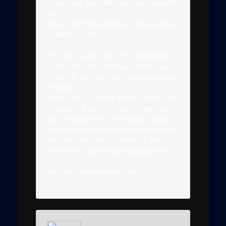
möglich was wofür die Engine nicht gedacht
war.
Aber im nachhinein komm ich mir da richtig
verwöhnt vor xD
Ich arbeite ja jetzt viel mit der DarkPlaces
engine, und viele Leute fragen mich „warum
nimmst du nix neues, die hat ja keine neuen
Features?“.
Und ich so: 1. Ich liebe diese Engine 2. Man
muss seine Engine nur kennen, und wissen
wie man bestimmte Limitierungen umgeht,
dann kann man ein Ergebnis rausbekommen
das einen viel mehr verzaubert als etwas auf
einer neuen Engine lieblos hingeklatschtes.
Auf jeden Fall mehr davon Bady!