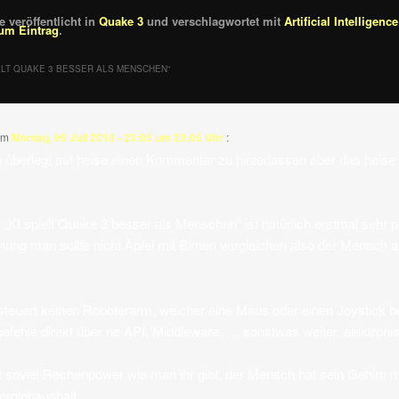
 veröffentlicht in
Quake 3
und verschlagwortet mit
Artificial Intelligence
um Eintrag
.
IELT QUAKE 3 BESSER ALS MENSCHEN
“
am
Montag, 09 Juli 2018 - 23:05 um 23:05 Uhr
:
n überlegt auf heise einen Kommentar zu hinterlassen aber das heise
 „KI spielt Quake 3 besser als Menschen“ ist natürlich erstmal sehr pl
nung man sollte nicht Äpfel mit Birnen vergleichen also der Mensch a
steuert keinen Roboterarm, welcher eine Maus oder einen Joystick 
befehle direkt über ne API, Middleware, … sonstwas weiter, elektroni
t soviel Rechenpower wie man ihr gibt, der Mensch hat sein Gehirn m
rgiehaushalt.