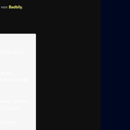
von
Badb0y
.
 Forum ist so
akativ.
ls Apfel und die
bewegt, sondern
sch halt ans
it einem