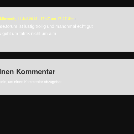
Mittwoch, 11 Juli 2018 - 17:47 um 17:47 Uhr
:
e.forum ist lustig trollig und manchmal echt gut
 geht um taktik nicht um aim
einen Kommentar
sein, um einen Kommentar abzugeben.