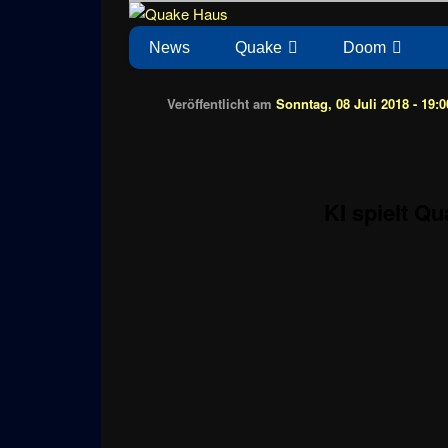
Zum
News zu Quake, Doom, FPS, Arcade
Quake Haus
Inhalt
Hauptmenü
News
Quake
Doom
wechseln
Veröffentlicht am
Sonntag, 08 Juli 2018 - 19:0
KI spielt Q