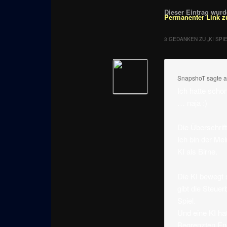
Dieser Eintrag wurde
Permanenter Link z
3 GEDANKEN ZU „
KI SP
SnapshoT
sagte 
Ich hatte scho
… naja :)
Die Überschrift
Ich bin der Mei
KI als Birne.
Die KI bewegt 
gibt die Steuer
Spiel.
Und eine KI ha
Begrenzten Ene