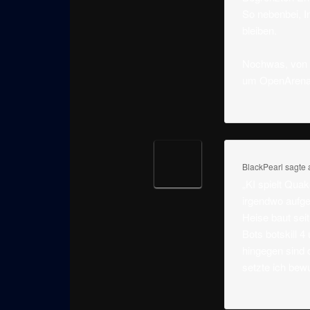
So nebenbei, I
bleiben.
Nochwas, von d
um OpenArena 
BlackPearl
sagte
„KI spielt Qua
irgendwo aufge
Heise baut sei
Bots botskill 
hingegen sind d
setzte ich bew