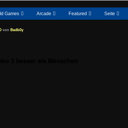
Id Games
Arcade
Featured
Seite
0
von
Badb0y
uake 3 besser als Menschen