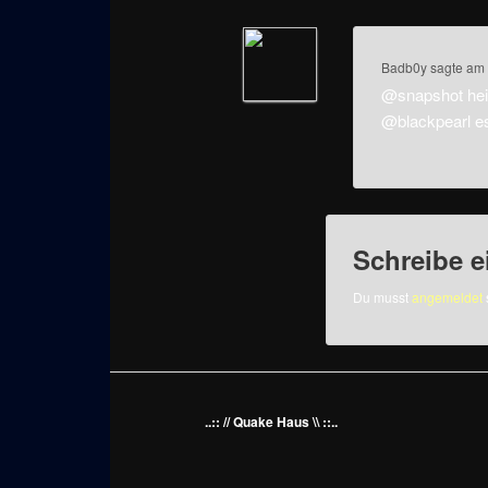
Badb0y
sagte am
@snapshot heis
@blackpearl es
Schreibe 
Du musst
angemeldet
..:: // Quake Haus \\ ::..