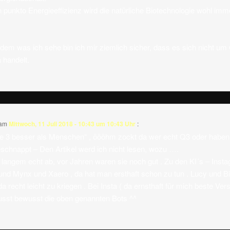
n punkto Energieeffizienz wird die natürliche Biotechnologie wohl imm
em was ich sehe bin ich mir ziemlich sicher, dass es sich nicht um
handelt.
 am
Mittwoch, 11 Juli 2018 - 10:43 um 10:43 Uhr
:
ke 3 besser als Menschen“ , öööhm zockt da wer echt Q3 oder haben
schnappt – Den Artikel werd ich nicht lesen, wozu ….
t langem echt ab, vor Jahren waren sie noch gut . Zu den KI´s – Inst
4 und Mynx und Xaero , da hat man ersthaft schon zu tun . Lucy und B
a recht leicht zu kriegen . Bei Insta ( da ernsthaft für mich beste Ver
usst bewusst die oben genannten Bots ^^