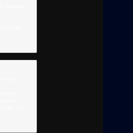
er überlegen
 Q3 sondern
 sie das
agib dm17 –
itterman
sion @ 1.31 )