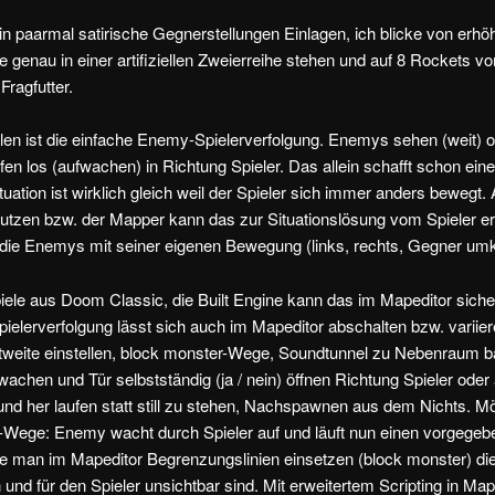
ein paarmal satirische Gegnerstellungen Einlagen, ich blicke von erhöh
 genau in einer artifiziellen Zweierreihe stehen und auf 8 Rockets vo
Fragfutter.
ielen ist die einfache Enemy-Spielerverfolgung. Enemys sehen (weit) 
fen los (aufwachen) in Richtung Spieler. Das allein schafft schon ein
uation ist wirklich gleich weil der Spieler sich immer anders bewegt. 
utzen bzw. der Mapper kann das zur Situationslösung vom Spieler e
i die Enemys mit seiner eigenen Bewegung (links, rechts, Gegner umk
iele aus Doom Classic, die Built Engine kann das im Mapeditor sicher
elerverfolgung lässt sich auch im Mapeditor abschalten bzw. variiere
tweite einstellen, block monster-Wege, Soundtunnel zu Nebenraum 
achen und Tür selbstständig (ja / nein) öffnen Richtung Spieler ode
und her laufen statt still zu stehen, Nachspawnen aus dem Nichts. M
-Wege: Enemy wacht durch Spieler auf und läuft nun einen vorgege
e man im Mapeditor Begrenzungslinien einsetzen (block monster) di
und für den Spieler unsichtbar sind. Mit erweitertem Scripting in Map