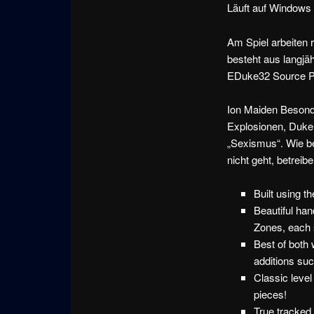
Läuft auf Windows 
Am Spiel arbeiten 
besteht aus langj
EDuke32 Source Por
Ion Maiden Besond
Explosionen, Duke
„Sexismus“. Wie be
nicht geht, betrei
Built using t
Beautiful han
Zones, each 
Best of both
additions su
Classic level
pieces!
True tracked