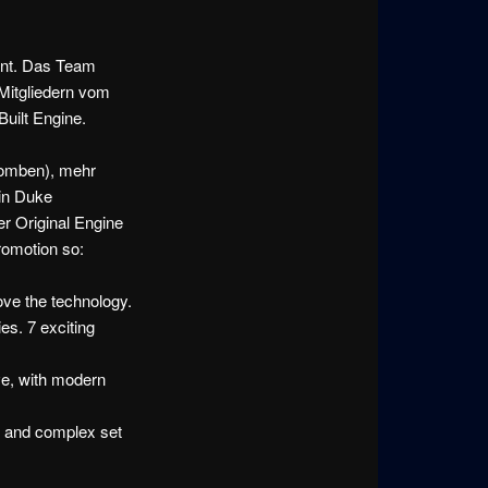
oint. Das Team
Mitgliedern vom
uilt Engine.
bomben), mehr
ein Duke
er Original Engine
romotion so:
rove the technology.
es. 7 exciting
ve, with modern
s, and complex set