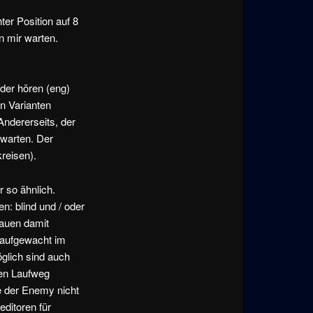
ter Position auf 8
n mir warten.
oder hören (eng)
en Varianten
Andererseits, der
rwarten. Der
reisen).
 so ähnlich.
n: blind und / oder
bauen damit
r aufgewacht im
öglich sind auch
ben Laufweg
e der Enemy nicht
editoren für