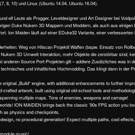
(7, 8, 10) und Linux (Ubuntu 14.04, Ubuntu 16.04).
rund elf Leute als Progger, Leveldesigner und Art Designer bei Voidp
ährigen Duke Nukem 3D Mappern und Moddern, als auch aus einigen 
t. Ion Maiden läuft auf einer EDuke32 Variante, einer verbesserten B
erheiten: Weg von Hitscan Projektil Waffen (bspw. Einsatz von Roll
 Nukem 3D Umwelt Interaktion, mehr Objekte die zerstörbar sind, k
i anderen Source Port-Projekten gilt – addiere Zusätzliches was in d
be technisches und inhaltliches Hochmodding. Das klingt dann in der P
he original „Build“ engine, with additional enhancements to further imp
d-crafted artwork, built using original old-school tools and methodologi
spanning multiple maps. Tons of enemies, weapons and carnage!
 worlds! ION MAIDEN brings back the classic ’90s FPS action you lo
ch as physics and checkpoints.
 design, no procedural generation! Expect multiple paths, cool effect
 module music!