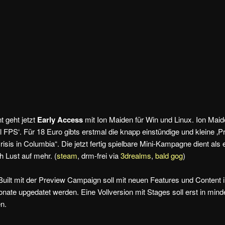
t geht jetzt
Early Access
mit Ion Maiden für Win und Linux. Ion Mai
 FPS‘. Für 18 Euro gibts erstmal die knapp einstündige und kleine ‚
sis in Columbia“. Die jetzt fertig spielbare Mini-Kampagne dient als
h Lust auf mehr. (
steam
, drm-frei via
3drealms
,
bald gog
)
uilt mit der Preview Campaign soll mit neuen Features und Content i
ate upgedatet werden. Eine Vollversion mit Stages soll erst in min
n.