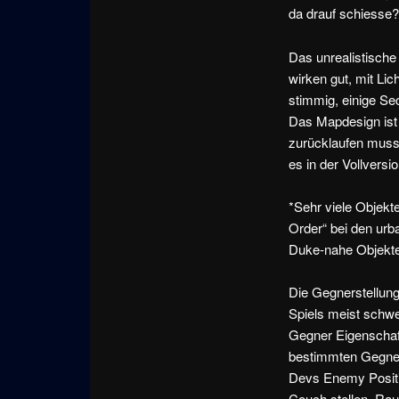
da drauf schiesse
Das unrealistische
wirken gut, mit Lic
stimmig, einige Se
Das Mapdesign ist 
zurücklaufen musst
es in der Vollver
*Sehr viele Objekt
Order“ bei den urb
Duke-nahe Objekt
Die Gegnerstellung
Spiels meist schw
Gegner Eigenschaft
bestimmten Gegner
Devs Enemy Posit
Couch stellen, Rau