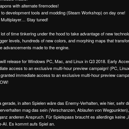
apons with alternate firemodes!
to development tools and modding (Steam Workshop) on day one!
Multiplayer… Stay tuned!
lot of time tinkering under the hood to take advantage of new techno
gger levels, hundreds of new colors, and morphing maps that transfor
 the advancements made to the engine.
ll release for Windows PC, Mac, and Linux in Q3 2018. Early Acces
iate access to an exclusive multi-hour preview campaign! (PC, Linu
e granted immediate access to an exclusive multi-hour preview camp
NOW!
 gerade, in alten Spielen wäre das Enemy-Verhalten, wie hier, sehr 
erverhalten mag das sein (Verschanzen, Ablaufen von Wegpunkten)
anz anderen Anspruch. Für Spielspass braucht es allerdings keine „in
AI. Es kommt aufs Spiel an.