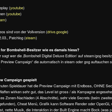
play (
youtube
)
nen (
youtube
)
eam
)
eos sind von der Vollversion (
drive.google
)
.03., Patchlog (
steam
)
for Bombshell-Besitzer wie es damals hiess?
r sagt wer die ‚Bombshell Digital Deluxe Edition‘ auf steam/gog besit
n Preview Campaign“ die automatisch in steam oder gog auftauchen s
.
ew Campaign gespielt
nuten Spieldauer hat die Preview Campaign mit Endboss, OHNE Se
Waffen wirken sehr gut, das Level ist gross / als Kampagne angesehe
urzes Zonen-Nachladen (4 Abschnitte), sehr viele Secrets (beim zweit
 gefunden), Cheat Menü, Grafik kann Software Render oder OpenGL 
t, nette Musik, die Interaktion in der Built Engine macht Bock (was 