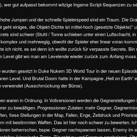
?), wer gut aufpasst bekommt witzige Ingame Script-Sequenzen zu s
 hohe Jumpen und der schnelle Spielerspeed sind ein Traum. Die Gra
ht geht einiges, die Objekt-Dichte ist mittel-hoch (gesetzte Objekte)*
crets sind schwer (Stuhl / Tonne schieben unter einen Luftschacht, in
komplex und mehrwegig, obwohl der Spieler eher linear voran kommt
e ich nicht, es sei denn ich wollte zurück für verpasste Secrets. Bi
sion Level gibt wo man am Levelende wieder zurück zum Anfang muss
e wurden gesetzt in Duke Nukem 3D World Tour in der neuen Episode
anen Level. Und Brutal Doom hatte in der Kampagne „Hell on Earth“ eb
e verwendet (Ausschmückung der Büros).
en waren in Ordnung. In Vollversionen werden die Gegnerstellungen
erer zu bewältigen. Progressionen Zutaten: mehr Gegner, Gegnermi
en, fiese Stellungen in der Map, Fallen, Enge, Zeitdruck und Priorisi
n mit bestimmten Waffen. Das ist hier noch schwer zu bewerten. Ich
ionen beherrschen, bspw. Gegner nachspawnen lassen, Enemy im 
mfallen (klassische Traps, Tür geht zu und Enemys erscheinen). Übe