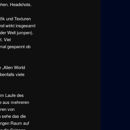
ehen. Headshots.
fik und Texturen
 und wirkt insgesamt
 der Welt jumpen).
. Viel
n mal gespannt ob
.
 „Alien World
enfalls viele
 im Laufe des
xe aus mehreren
eren von
 sehe das die
engen Raum auf
r die Spinnen