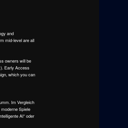
logy and
m mid-level are all
s owners will be
x). Early Access
aign, which you can
dumm. Im Vergleich
, moderne Spiele
telligente AI“ oder