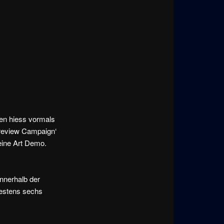
den hiess vormals
Preview Campaign‘
 eine Art Demo.
nnerhalb der
destens sechs