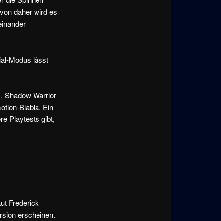
 von daher wird es
einander
ial-Modus lässt
D, Shadow Warrior
otion-Blabla. Ein
e Playtests gibt,
aut Frederick
ersion erscheinen.