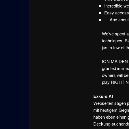
Incredible we
Easy access 
… And about 
We’ve spent a 
techniques. Bi
just a few of
ION MAIDEN wi
granted immed
owners will b
play RIGHT 
Exkurs AI
Webseiten sagen ja
mit heutigem Gegn
haben eben einen g
Deckung-suchende-