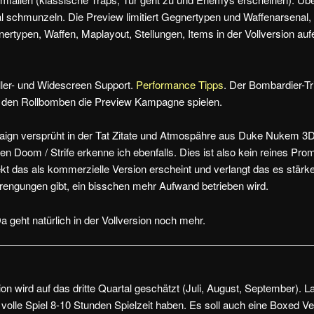
 schmunzeln. Die Preview limitiert Gegnertypen und Waffenarsenal,
rtypen, Waffen, Maplayout, Stellungen, Items in der Vollversion auf
ller- und Widescreen Support.
Performance Tipps
. Der Bombardier-Tr
it den Rollbomben die Preview Kampagne spielen.
ign versprüht in der Tat Zitate und Atmospähre aus Duke Nukem 3
n Doom / Strife erkenne ich ebenfalls. Dies ist also kein reines Prom
t das als kommerzielle Version erscheint und verlangt das es stärker
rengungen gibt, ein bisschen mehr Aufwand betrieben wird.
Da geht natürlich in der Vollversion noch mehr.
sion wird auf das dritte Quartal geschätzt (Juli, August, September). L
 volle Spiel 8-10 Stunden Spielzeit haben. Es soll auch eine Boxed V