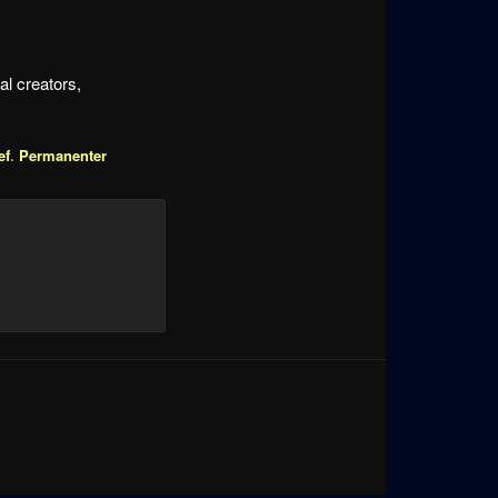
l creators,
ef
.
Permanenter