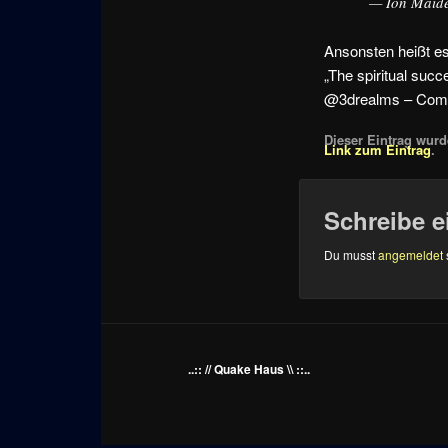
— Ion Maid
Ansonsten heißt es
„The spiritual suc
@3drealms – Comin
Dieser Eintrag wurde
Link zum Eintrag
.
Schreibe 
Du musst
angemeldet
..:: // Quake Haus \\ ::..