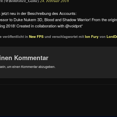
en (@Bombshell_Game)
24. Februar 2018
 jetzt neu in der Beschreibung des Accounts:
cessor to Duke Nukem 3D, Blood and Shadow Warrior! From the origina
g 2018! Created in collaboration with @voidpnt“
 veröffentlicht in
New FPS
und verschlagwortet mit
Ion Fury
von
LordD
einen Kommentar
sein, um einen Kommentar abzugeben.