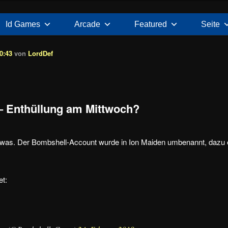
Id Games
Arcade
Featured
Seite
0:43
von
LordDef
– Enthüllung am Mittwoch?
ch was. Der Bombshell-Account wurde in Ion Maiden umbenannt, dazu 
et: