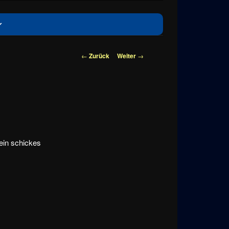
Beitragsnavigation
←
Zurück
Weiter
→
ein schickes