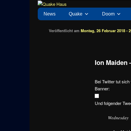
Zum
News zu Quake, Doom, FPS, Arcade
Quake Haus
Inhalt
Hauptmenü
News
Quake
Doom
wechseln
Veröffentlicht am
Montag, 26 Februar 2018 - 2
Ion Maiden 
Bei Twitter tut si
Banner:
Und folgender Twe
Wednesday