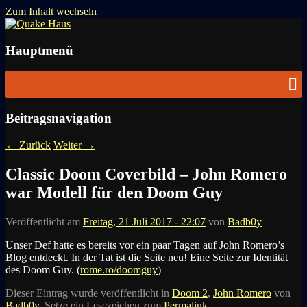
Zum Inhalt wechseln
News zu Quake, Doom, FPS, Arcade
Quake Haus
Hauptmenü
Beitragsnavigation
←
Zurück
Weiter
→
Classic Doom Coverbild – John Romero
war Modell für den Doom Guy
Veröffentlicht am
Freitag, 21 Juli 2017 - 22:07
von
Badb0y
Unser Def hatte es bereits vor ein paar Tagen auf John Romero’s
Blog entdeckt. In der Tat ist die Seite neu! Eine Seite zur Identität
des Doom Guy. (
rome.ro/doomguy
)
Dieser Eintrag wurde veröffentlicht in
Doom 2
,
John Romero
von
Badb0y
. Setze ein Lesezeichen zum
Permalink
.