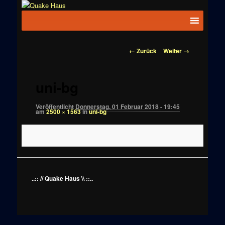
Zum
News zu
Inhalt
Hauptmenü
Quake
Quake,
wechseln
Doom, FPS,
Haus
Arcade
Bilder-
← Zurück
Weiter →
Navigation
uni-bg
Veröffentlicht
Donnerstag, 01 Februar 2018 - 19:45
am
2500 × 1563
in
uni-bg
..:: // Quake Haus \\ ::..