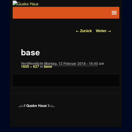
Zum
News zu
Inhalt
Hauptmenü
Quake
Quake,
wechseln
Doom, FPS,
Haus
Arcade
Bilder-
← Zurück
Weiter →
Navigation
base
Veröffentlicht
Montag, 12 Februar 2018 - 16:45
am
1600 × 627
in
base
..:: // Quake Haus \\ ::..