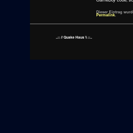
Dieser Eintrag wurde
Permalink
.
..:: // Quake Haus \\ ::..