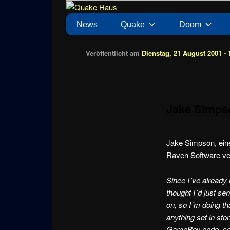
Zum
News zu Quake, Doom, FPS, Arcade
Quake Haus
Inhalt
Hauptmenü
News
Quake
Doom
wechseln
Veröffentlicht am
Dienstag, 21 August 2001 - 
Jake Simpso
Jake Simpson, ein
Raven Software ver
Since I´ve already
thought I´d just s
on, so I´m doing tha
anything set in st
GameBoy code, so 