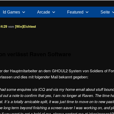
Id Games
Arcade
Featured
Seite
14:29
von
[Win]Elchtest
n verlässt Raven Software
er der Hauptmitarbeiter an dem GHOUL2 System von Soldiers of For
lassen und dies mit folgender Mail bekannt gegeben:
 had some enquires via ICQ and via my home email about stuff bounc
end out a note to confirm that yes, I am no longer at Raven. The time
t. It´s a totally amicable split, it was just time to move on to new pas
one long term beyond finishing a screen saver I was working on, and p
if you want to get a hold of me, please contact me at jakesimpso