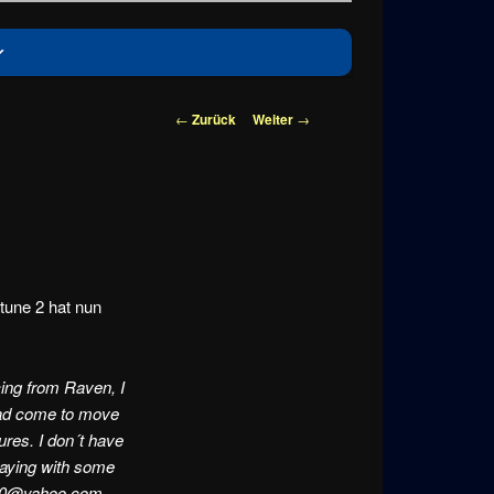
Beitragsnavigation
←
Zurück
Weiter
→
tune 2 hat nun
ing from Raven, I
 had come to move
tures. I don´t have
laying with some
n100@yahoo.com