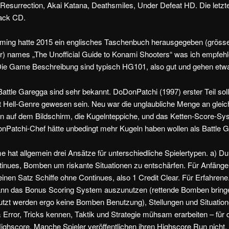
Resurrection, Akai Katana, Deathsmiles, Under Defeat HD. Die letzt
ack CD.
ing hatte 2015 ein englisches Taschenbuch herausgegeben (gröss
r) names „The Unofficial Guide to Konami Shooters“ was ich empfehl
. Die Game Beschreibung sind typisch HG101, also gut und gehen etwas
ttle Garegga sind sehr bekannt. DoDonPatchi (1997) erster Teil soll
 Hell-Genre gewesen sein. Neu war die unglaubliche Menge an gleich
ln auf dem Bildschirm, die Kugelnteppiche, und das Ketten-Score-Sy
nPatchi-Chef hätte unbedingt mehr Kugeln haben wollen als Battle G
e hat allgemein drei Ansätze für unterschiedliche Spielertypen. a) D
tinues, Bomben um riskante Situationen zu entschärfen. Für Anfänger
inen Satz Schiffe ohne Continues, also 1 Credit Clear. Für Erfahrene.
ann das Bonus Scoring System auszunutzen (rettende Bomben bring
nutzt werden ergo keine Bomben Benutzung), Stellungen und Situatio
& Error, Tricks kennen, Taktik und Strategie mühsam erarbeiten – für 
ghscore. Manche Spieler veröffentlichen ihren Highscore Run nicht, 