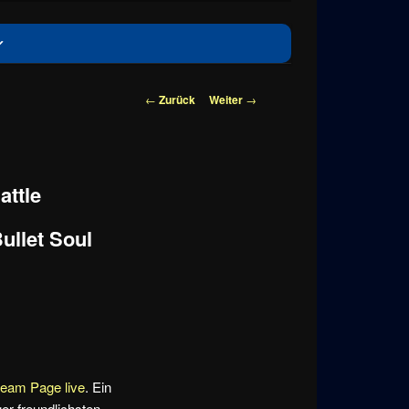
Beitragsnavigation
←
Zurück
Weiter
→
attle
ullet Soul
team Page live
. Ein
er-freundlichsten.