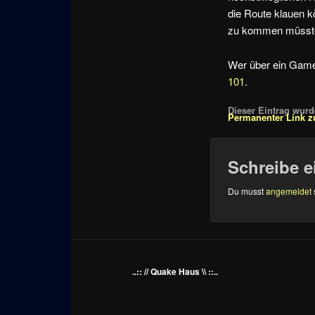
die Route klauen k
zu kommen müsste i
Wer über ein Gam
101
.
Dieser Eintrag wurde
Permanenter Link z
Schreibe 
Du musst
angemeldet
..:: // Quake Haus \\ ::..