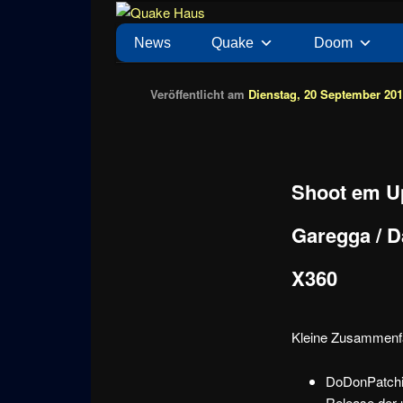
Zum
News zu Quake, Doom, FPS, Arcade
Quake Haus
Inhalt
Hauptmenü
News
Quake
Doom
wechseln
Veröffentlicht am
Dienstag, 20 September 201
Shoot em Up
Garegga / D
X360
Kleine Zusammenf
DoDonPatchi R
Release der u