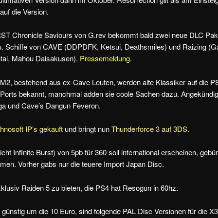
 auf die Version.
 Chronicle Saviours von G.rev bekommt bald zwei neue DLC Pake
u. Schiffe von CAVE (DDPDFK, Ketsui, Deathsmiles) und Raizing (G
tai, Mahou Daisakusen).
Pressemeldung
.
r M2, bestehend aus ex-Cave Leuten, werden alte Klassiker auf die P
e Ports bekannt, manchmal adden sie coole Sachen dazu. Angekündig
ga und Cave’s Dangun Feveron.
hnosoft IP’s gekauft
und bringt nun
Thunderforce 3 auf 3DS
.
icht Infinite Burst) von 5pb für 360 soll international erscheinen, gebün
n. Vorher gabs nur die teuere Import Japan Disc.
xklusiv Raiden 5 zu bieten, die PS4 hat Resogun in 60hz.
günstig um die 10 Euro, sind folgende PAL Disc Versionen für die X36