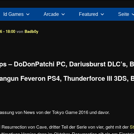
Id Games
Arcade
Featured
Seite
6 - 18:00
von
Badb0y
s – DoDonPatchi PC, Dariusburst DLC’s, B
angun Feveron PS4, Thunderforce III 3DS, B
assung von News von der Tokyo Game 2016 und davor.
esurrection von Cave, dritter Teil der Serie von vier, geht mit der
S
ltimativen Version dann im Oktober. Resurrection gilt als am Einsteig