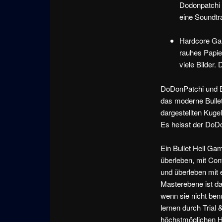
Dodonpatchi 
eine Soundtr
Hardcore Gam
rauhes Papie
viele Bilder
DoDonPatchi und Ba
das moderne Bullet
dargestellten Kuge
Es heisst der DoDo
Ein Bullet Hell Gam
überleben, mit Con
und überleben mit e
Masterebene ist d
wenn sie nicht be
lernen durch Trial 
höchstmöglichen Hi