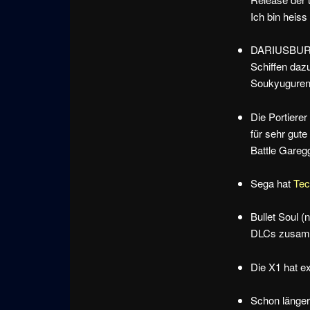
Ich bin heiss
DARIUSBURST
Schiffen daz
Soukyuguren
Die Portiere
für sehr gut
Battle Gareg
Sega hat
Tec
Bullet Soul (n
DLCs zusamme
Die X1 hat e
Schon länger 