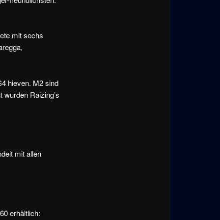
te mit sechs
aregga,
S4 hieven. M2 sind
t wurden Raizing’s
delt mit allen
0 erhältlich: