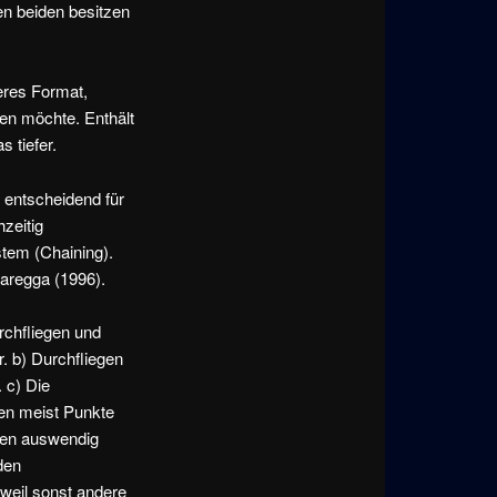
en beiden besitzen
eres Format,
en möchte. Enthält
 tiefer.
 entscheidend für
zeitig
stem (Chaining).
aregga (1996).
urchfliegen und
. b) Durchfliegen
 c) Die
en meist Punkte
nen auswendig
den
weil sonst andere