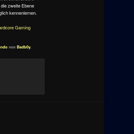
 die zweite Ebene
glich kennenlernen.
ardcore Gaming
endo
von
Badb0y
.