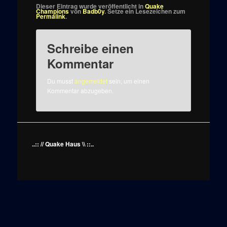
Dieser Eintrag wurde veröffentlicht in
Quake
Champions
von
Badb0y
. Setze ein Lesezeichen zum
Permalink
.
Schreibe einen
Kommentar
Du musst
angemeldet
sein, um einen
Kommentar abzugeben.
..:: // Quake Haus \\ ::..