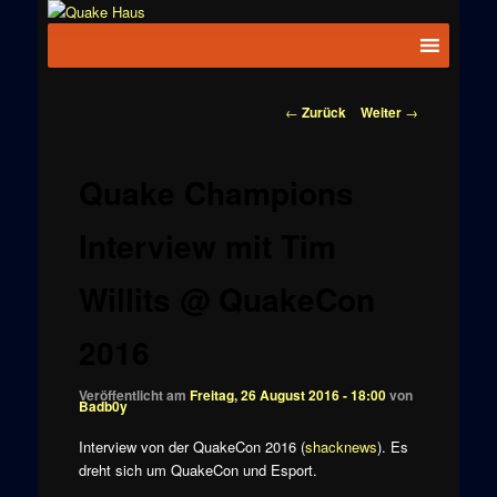
Zum
News zu
Inhalt
Hauptmenü
Quake
Quake,
wechseln
Doom, FPS,
Haus
Arcade
Beitragsnavigation
←
Zurück
Weiter
→
Quake Champions
Interview mit Tim
Willits @ QuakeCon
2016
Veröffentlicht am
Freitag, 26 August 2016 - 18:00
von
Badb0y
Interview von der QuakeCon 2016 (
shacknews
). Es
dreht sich um QuakeCon und Esport.