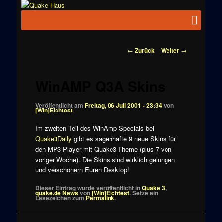
Zum
News zu
Inhalt
Hauptmenü
Quake
Quake,
wechseln
Doom, FPS,
Haus
Arcade
Beitragsnavigation
←
Zurück
Weiter
→
WinAMP Q3A Skins
Veröffentlicht am
Freitag, 06 Juli 2001 - 23:34
von
[Win]Elchtest
Im zweiten Teil des WinAmp-Specials bei
Quake3Daily
gibt es sagenhafte 9 neue Skins für
den MP3-Player mit Quake3-Theme (plus 7 von
voriger Woche). Die Skins sind wirklich gelungen
und verschönern Euren Desktop!
Dieser Eintrag wurde veröffentlicht in
Quake 3
,
quake.de News
von
[Win]Elchtest
. Setze ein
Lesezeichen zum
Permalink
.