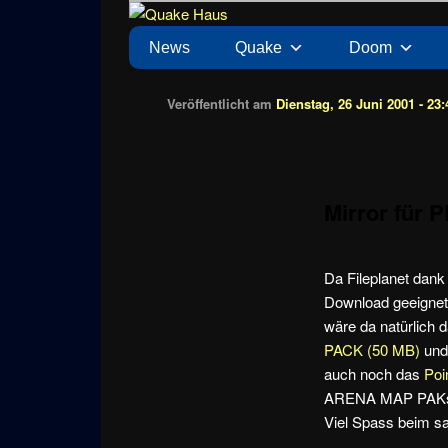
Zum
News zu Quake, Doom, FPS, Arcade
Quake Haus
Inhalt
Hauptmenü
News
Quake
Doom
wechseln
Veröffentlicht am
Dienstag, 26 Juni 2001 - 23:
Mirror für 
Da Fileplanet dank
Download geeignet i
wäre da natürlich 
PACK (50 MB)
und 
auch noch das
Poi
ARENA MAP PAKs
Viel Spass beim sa