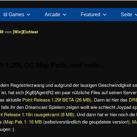
Id Games
Arcade
Featured
Seite
49
von
[Win]Elchtest
PR 1.29f, DC Map Pack, und mehr…
 dem Regristrierzwang und aufgrund der lausigen Geschwindigkeit s
st, hat sich [KgB]AgentR2 ein paar nützliche Files auf seinen Server 
das aktuelle
Point Release 1.29f BETA (26 MB)
. Dann ist hier das
DR
falls ihr den Dreamcast Spielern zeigen wollt wie schlecht Joypad spi
nt Release 1.16n rausgekramt (8 MB)
. Und dann hat er hier noch di
 (
Map Pak 1: 16 MB
(selbstverständlich die geupdatete version!),
Ma
ugen :)