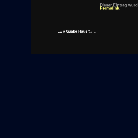
Dieser Eintrag wurde
Permalink
.
..:: // Quake Haus \\ ::..