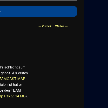
Beitragsnavigation
←
Zurück
Weiter
→
ehr schlecht zum
geholt. Als erstes
EAMCAST MAP
elen ist hat er
e beiden TEAM
p Pak 2: 14 MB
).