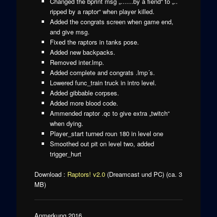
Changed the bprint msg „……by a fiend“ to „..
ripped by a raptor“ when player killed.
Added the congrats screen when game end,
and give msg.
Fixed the raptors in tanks pose.
Added new backpacks.
Removed inter.lmp.
Added complete and congrats .lmp´s.
Lowered func_train truck in intro level.
Added gibbable corpses.
Added more blood code.
Ammended raptor .qc to give extra „twitch“
when dying.
Player_start turned roun 180 in level one
Smoothed out pit on level two, added
trigger_hurt
Download :
Raptors! v2.0
(Dreamcast und PC) (ca. 3
MB)
Anmerkung 2016