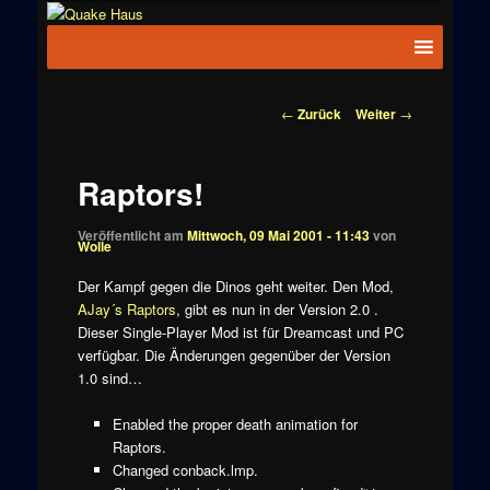
Zum
News zu
Inhalt
Hauptmenü
Quake
Quake,
wechseln
Doom, FPS,
Haus
Arcade
Beitragsnavigation
←
Zurück
Weiter
→
Raptors!
Veröffentlicht am
Mittwoch, 09 Mai 2001 - 11:43
von
Wolle
Der Kampf gegen die Dinos geht weiter. Den Mod,
AJay´s Raptors
, gibt es nun in der Version 2.0 .
Dieser Single-Player Mod ist für Dreamcast und PC
verfügbar. Die Änderungen gegenüber der Version
1.0 sind…
Enabled the proper death animation for
Raptors.
Changed conback.lmp.