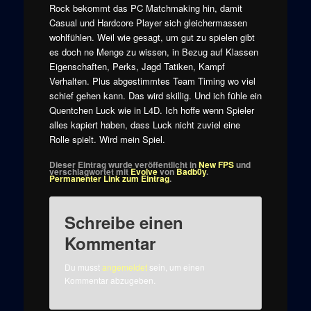
Rock bekommt das PC Matchmaking hin, damit
Casual und Hardcore Player sich gleichermassen
wohlfühlen. Weil wie gesagt, um gut zu spielen gibt
es doch ne Menge zu wissen, in Bezug auf Klassen
Eigenschaften, Perks, Jagd Tatiken, Kampf
Verhalten. Plus abgestimmtes Team Timing wo viel
schief gehen kann. Das wird skillig. Und ich fühle ein
Quentchen Luck wie in L4D. Ich hoffe wenn Spieler
alles kapiert haben, dass Luck nicht zuviel eine
Rolle spielt. Wird mein Spiel.
Dieser Eintrag wurde veröffentlicht in
New FPS
und
verschlagwortet mit
Evolve
von
Badb0y
.
Permanenter Link zum Eintrag
.
Schreibe einen
Kommentar
Du musst
angemeldet
sein, um einen
Kommentar abzugeben.