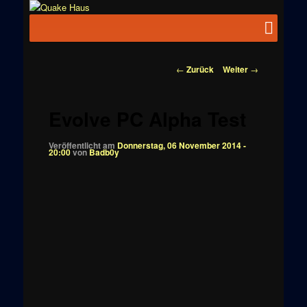
Zum
News zu
Inhalt
Hauptmenü
Quake
Quake,
wechseln
Doom, FPS,
Haus
Arcade
Beitragsnavigation
←
Zurück
Weiter
→
Evolve PC Alpha Test
Veröffentlicht am
Donnerstag, 06 November 2014 -
20:00
von
Badb0y