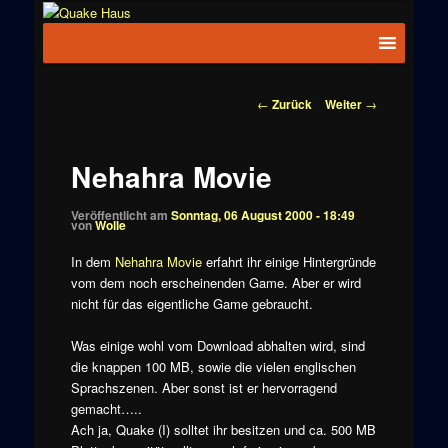
Zum
News zu
Inhalt
Hauptmenü
Quake
Quake,
wechseln
Doom, FPS,
Haus
Arcade
Beitragsnavigation
←
Zurück
Weiter
→
Nehahra Movie
Veröffentlicht am
Sonntag, 06 August 2000 - 18:49
von
Wolle
In dem
Nehahra Movie
erfahrt ihr einige Hintergründe
vom dem noch erscheinenden Game. Aber er wird
nicht für das eigentliche Game gebraucht.
Was einige wohl vom Download abhalten wird, sind
die knappen 100 MB, sowie die vielen englischen
Sprachszenen. Aber sonst ist er hervorragend
gemacht…..
Ach ja, Quake (I) solltet ihr besitzen und ca. 500 MB