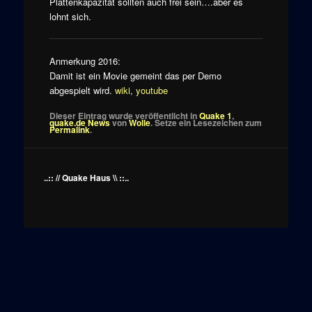
Plattenkapazität sollten auch frei sein….aber es
lohnt sich.
Anmerkung 2016:
Damit ist ein Movie gemeint das per Demo
abgespielt wird.
wiki
,
youtube
Dieser Eintrag wurde veröffentlicht in
Quake 1
,
quake.de News
von
Wolle
. Setze ein Lesezeichen zum
Permalink
.
..:: // Quake Haus \\ ::..