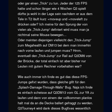
oder gar einen „Trick“ zu tun. Jeder der 125 FPS
hatte und schon länger wie 4 Wochen Q3 spielt
dürfte ja wohl in der Lage sein nachdem er aus dem
Tele in T2 läuft kurz +moveup und +moveleft zu
drücken oder? Ich meine für den Sprung der von
vielen als „Trick-Jump“ definiert wird muss man ja
nichtmal seine Mouse bewegen…
Oder meinten diejenigen vielleicht den „Trick-Jump“
zum Megahealth auf DM13 bei dem man immerhin
nach vorne laufen und jumpen muss? Hmm,
eventuell den „Trick-Jump“ zur Rail auf Q3DM6 von
der Brücke, der total einfach ist aber bisher nur
Leuten mit gutem Rechner vorbehalten war?
Wie auch immer ich finde es gut das diese FPS-
Jumps gefixt wurden, dass gleiche gillt für den
„Splash-Damage-Through-Walls“ Bug. Naja ich finde
es einfach scheisse auf Q3DM13 vom GL zur YA zu
laufen und dann von einem der vollkommen planlos
halt mal da an die Decke ballert gefraggt zu werden.
Q3Tourney4 wird dank dieses Bugfixes wesentlich