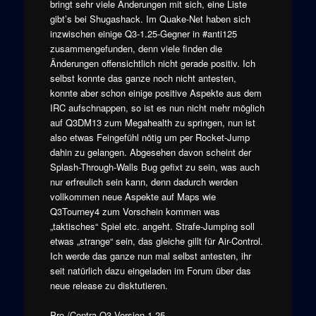
bringt sehr viele Änderungen mit sich, eine Liste
gibt’s bei Shugashack. Im Quake-Net haben sich
inzwischen einige Q3-1.25-Gegner in #anti125
zusammengefunden, denn viele finden die
Änderungen offensichtlich nicht gerade positiv. Ich
selbst konnte das ganze noch nicht antesten,
konnte aber schon einige positive Aspekte aus dem
IRC aufschnappen, so ist es nun nicht mehr möglich
auf Q3DM13 zum Megahealth zu springen, nun ist
also etwas Feingefühl nötig um per Rocket-Jump
dahin zu gelangen. Abgesehen davon scheint der
Splash-Through-Walls Bug gefixt zu sein, was auch
nur erfreulich sein kann, denn dadurch werden
vollkommen neue Aspekte auf Maps wie
Q3Tourney4 zum Vorschein kommen was
„taktisches“ Spiel etc. angeht. Strafe-Jumping soll
etwas „strange“ sein, das gleiche gillt für Air-Control.
Ich werde das ganze nun mal selbst antesten, ihr
seit natürlich dazu eingeladen im Forum über das
neue release zu disktutieren.
Pro-/Contra-Q3 Version 1.25