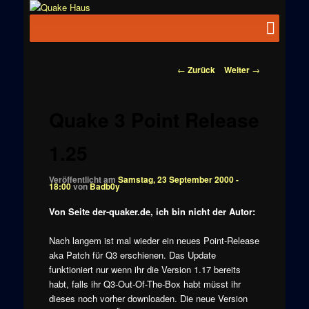
Zum
News zu
Inhalt
Hauptmenü
Quake
Quake,
wechseln
Doom, FPS,
Haus
Arcade
Beitragsnavigation
←
Zurück
Weiter
→
Quake 3 Point Release
1.25
Veröffentlicht am
Samstag, 23 September 2000 -
18:00
von
Badb0y
Von Seite der-quaker.de, ich bin nicht der Autor:
Nach langem ist mal wieder ein neues Point-Release
aka Patch für Q3 erschienen. Das Update
funktioniert nur wenn ihr die Version 1.17 bereits
habt, falls ihr Q3-Out-Of-The-Box habt müsst ihr
dieses noch vorher downloaden. Die neue Version