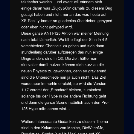
taktischer werden…und eventuell erinnern sich
einige daran was „Sujoy&Co“ damals zu diesem Bug
gesagt haben und nicht nur an das was heute auf
XS-Reality immer so gnadenlos übertrieben gehyped
oder eben nicht gehyped wird.
Diese ganze ANTI-125 Aktion war meiner Meinung
nach total lächerlich. Wo bitte liegt der Sinn in 4-5
verschiedene Channels zu gehen und sich dann
stundenlang darüber aufzuregen das nun einige
Dinge anders sind in Q3. Die Zeit hätte man
sinnvoller damit nutzen können sich kurz an die
neuen Physics zu gewöhnen, denn so gravierend
sind die Unterschiede nun ja auch nicht. Das Ziel
wurde aber immerhin erreicht, so wird die Version
1.17 vorerst der „Standard“ bleiben, zumindest
solange bis der Hype in die andere Richtung geht
und dann die ganze Szene natürlich auch den Pro-
125 Hype mitmachen wird…
Weitere interessante Gedanken zu diesem Thema
sind in den Kolumnen von Maniac, DieWitchMe,
Revelation, Strider (125Hz-Mod) sowie auf XS-