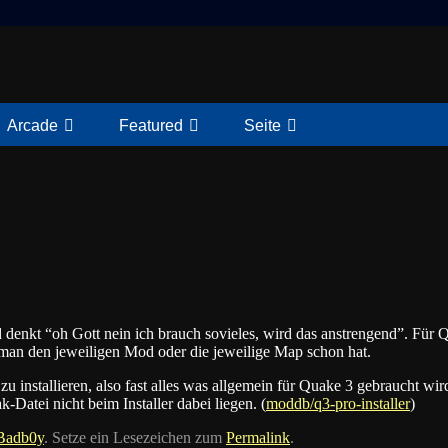
Arcade
Featured
Seite
 denkt “oh Gott nein ich brauch sovieles, wird das anstrengend”. Für 
an den jeweiligen Mod oder die jeweilige Map schon hat.
u installieren, also fast alles was allgemein für Quake 3 gebraucht wi
Datei nicht beim Installer dabei liegen. (
moddb/q3-pro-installer
)
Badb0y
. Setze ein Lesezeichen zum
Permalink
.