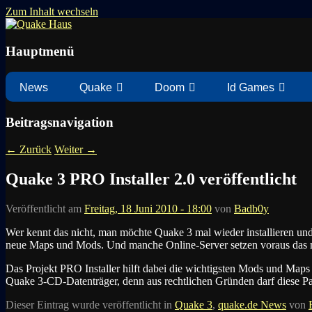
Zum Inhalt wechseln
News zu Quake, Doom, FPS, Arcade
Quake Haus
Hauptmenü
News
Quake
Doom
Id Games
Beitragsnavigation
←
Zurück
Weiter
→
Quake 3 PRO Installer 2.0 veröffentlicht
Veröffentlicht am
Freitag, 18 Juni 2010 - 18:00
von
Badb0y
Wer kennt das nicht, man möchte Quake 3 mal wieder installieren und
neue Maps und Mods. Und manche Online-Server setzen voraus das m
Das Projekt PRO Installer hilft dabei die wichtigsten Mods und Maps z
Quake 3-CD-Datenträger, denn aus rechtlichen Gründen darf diese Pak-
Dieser Eintrag wurde veröffentlicht in
Quake 3
,
quake.de News
von