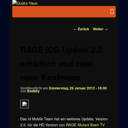
Zum
News zu
Inhalt
Hauptmenü
Quake
Quake,
wechseln
Doom, FPS,
Haus
Arcade
Beitragsnavigation
←
Zurück
Weiter
→
RAGE iOS Update 2.0
erhältlich und zwei
neue Kaufmaps
Veröffentlicht am
Donnerstag, 26 Januar 2012 - 18:00
von
Badb0y
Das id Mobile Team hat ein weiteres Update, Version
2.0, für die HD Version von
RAGE Mutant Bash TV