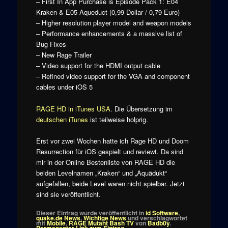
– First In App Purchase is Episode Pack 1: E04
Kraken & E05 Aqueduct (0,99 Dollar / 0,79 Euro)
– Higher resolution player model and weapon models
– Performance enhancements & a massive list of
Bug Fixes
– New Rage Trailer
– Video support for the HDMI output cable
– Refined video support for the VGA and component
cables under iOS 5
RAGE HD in iTunes USA
. Die Übersetzung im
deutschen iTunes
ist teilweise holprig.
Erst vor zwei Wochen hatte ich Rage HD und Doom
Resurrection für iOS gespielt und reviewt. Da sind
mir in der Online Bestenliste von RAGE HD die
beiden Levelnamen „Kraken“ und „Aquädukt“
aufgefallen, beide Level waren nicht spielbar. Jetzt
sind sie veröffentlicht.
Dieser Eintrag wurde veröffentlicht in
id Software
,
quake.de News
,
Wichtige News
und verschlagwortet
mit
Mobile
,
RAGE Mutant Bash TV
von
Badb0y
.
Permanenter Link zum Eintrag
.