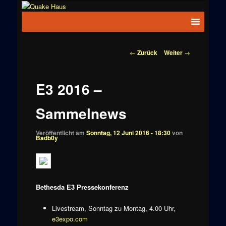
Zum
News zu
Inhalt
Hauptmenü
Quake
Quake,
wechseln
Doom, FPS,
Haus
Arcade
Beitragsnavigation
←
Zurück
Weiter
→
E3 2016 –
Sammelnews
Veröffentlicht am
Sonntag, 12 Juni 2016 - 18:30
von
Badb0y
Bethesda E3 Pressekonferenz
Livestream, Sonntag zu Montag, 4.00 Uhr,
e3expo.com