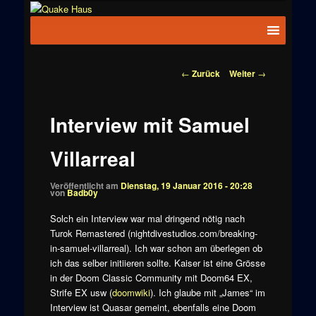
Zum
News zu
Inhalt
Hauptmenü
Quake
Quake,
wechseln
Doom, FPS,
Haus
Arcade
Beitragsnavigation
←
Zurück
Weiter
→
Interview mit Samuel
Villarreal
Veröffentlicht am
Dienstag, 19 Januar 2016 - 20:28
von
Badb0y
Solch ein Interview war mal dringend nötig nach
Turok Remastered (nightdivestudios.com/breaking-
in-samuel-villarreal). Ich war schon am überlegen ob
ich das selber initiieren sollte. Kaiser ist eine Grösse
in der Doom Classic Community mit Doom64 EX,
Strife EX usw (
doomwiki
). Ich glaube mit „James“ im
Interview ist Quasar gemeint, ebenfalls eine Doom