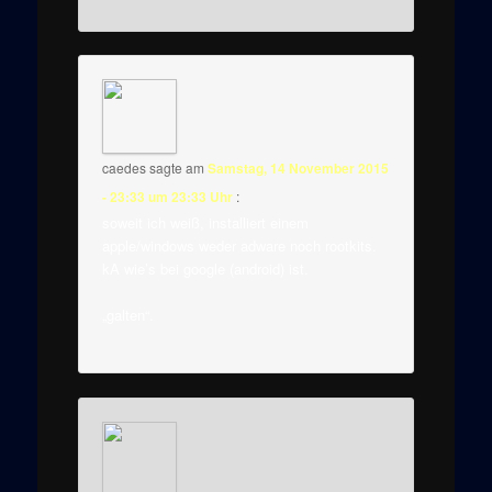
caedes
sagte am
Samstag, 14 November 2015
- 23:33 um 23:33 Uhr
:
soweit ich weiß, installiert einem
apple/windows weder adware noch rootkits.
kA wie’s bei google (android) ist.
„galten“.