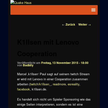
Zum
News zu
Inhalt
Hauptmenü
Quake
Quake,
wechseln
Doom, FPS,
Haus
Arcade
Beitragsnavigation
←
Zurück
Weiter
→
K1llsen mit Lenovo
Cooperation
Veröffentlicht am
Freitag, 13 November 2015 - 18:00
von
Badb0y
Marcel ‚k1llsen‘ Paul sagt auf seinem twitch Stream
er wird mit Lenovo in einer Cooperation zusammen
arbeiten (
twitch/k1llsen_
,
readmore
,
esreality
,
facebook
, k1llsen.de.
Es handelt sich nicht um Spieler Sponsoring wie das
einige Seiten interpretieren, sondern es ist eine