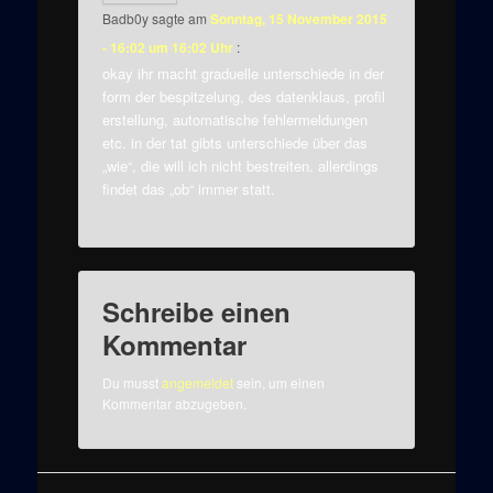
Badb0y
sagte am
Sonntag, 15 November 2015
- 16:02 um 16:02 Uhr
:
okay ihr macht graduelle unterschiede in der
form der bespitzelung, des datenklaus, profil
erstellung, automatische fehlermeldungen
etc. in der tat gibts unterschiede über das
„wie“, die will ich nicht bestreiten. allerdings
findet das „ob“ immer statt.
Schreibe einen
Kommentar
Du musst
angemeldet
sein, um einen
Kommentar abzugeben.