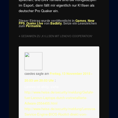
im Esport, dann fällt mir eigentlich nur K1llsen als
deutscher Pro Quaker ein.
Dieser Eintrag wurde veröffentlicht in
Games
,
New
FPS
,
Quake Live
von
Badb0y
. Setze ein Lesezeichen
zum
Permalink
.
4 GEDANKEN ZU „
K1LLSEN MIT LENOVO COOPERATION
“
caedes
sagte am
Freitag, 13 November 2015 -
20:53 um 20:53 Uhr
:
Lenovo ist eklig, siehe
http://www.heise.de/security/meldung/Gefahr-
fuer-Lenovo-Laptops-durch-vorinstallierte-
Adware-2554455.html
http://www.heise.de/security/meldung/Lenovos-
Service-Engine-BIOS-Rootkit-direkt-vom-