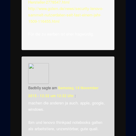
Hersteller-2778547.html
http://www.golem.de/news/security-lenovo-
sammelt-nutzerdaten-seit-fast-einem-jahr-
1509-116455.html
Für die zu werben ist eher fragwürdig.
Badb0y
sagte am
Samstag, 14 November
2015 - 12:32 um 12:32 Uhr
:
machen die anderen ja auch. apple, google,
windows.
ibm und lenovo thinkpad notebooks galten
als arbeitstiere, unzerstörbar, gute quali.