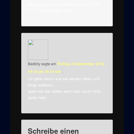
gameplaytechnisch teilweise wikrlich zum
k***** aber trotzdem cool.
Badb0y
sagte am
Freitag, 25 September 2015 -
19:10 um 19:10 Uhr
:
ich gehe davon aus sie werden ideen und
dinge addieren.
spiel mal das addon wenn dus nocht nicht
getan hast.
Schreibe einen