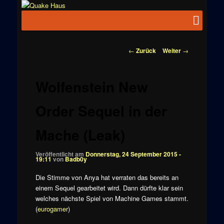
Zum
News zu
Inhalt
Hauptmenü
Quake
Quake,
wechseln
Doom, FPS,
Haus
Arcade
Beitragsnavigation
←
Zurück
Weiter
→
Wolfenstein New
Order Sequel in der
Mache (Leak)
Veröffentlicht am
Donnerstag, 24 September 2015 -
19:11
von
Badb0y
Die Stimme von Anya hat verraten das bereits an
einem Sequel gearbeitet wird. Dann dürfte klar sein
welches nächste Spiel von Machine Games stammt.
(
eurogamer
)