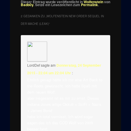
Dieser Eintrag wurde veröffentlicht in
Wolfenstein
von
Badb0y
. Setze ein Lesezeichen zum
Permalink
.
2 GEDANKEN ZU „
WOLFENSTEIN NEW ORDER SEQUEL IN
DER MACHE (LEAK)
“
LordDef
sagte am
Donnerstag, 24 September
2015 - 22:04 um 22:04 Uhr
:
Ehrlich gesagt hätte ich mir eine Art Back to
the Roots gewünscht. Ich hatte Spaß mit
dem neuen Wolf,
aber insgesamt ist es mir zu ernst. Dieses
Indiana Jones artige Okkult + SciFi + Nazis
+ James Bond
habe ich total vermisst. Ich würd sogar
sagen das ich das COD Wolf von 2009
besser fand,