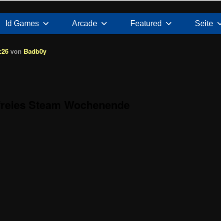
Id Games
Arcade
Featured
Seite
:26
von
Badb0y
 freies Steam Wochenende