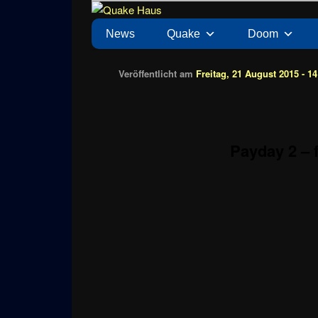
Zum
News zu Quake, Doom, FPS, Arcade
Quake Haus
Inhalt
Hauptmenü
News
Quake
Doom
wechseln
Veröffentlicht am
Freitag, 21 August 2015 - 14
Payday 2 –