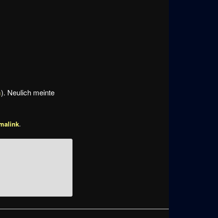
m
). Neulich meinte
malink
.