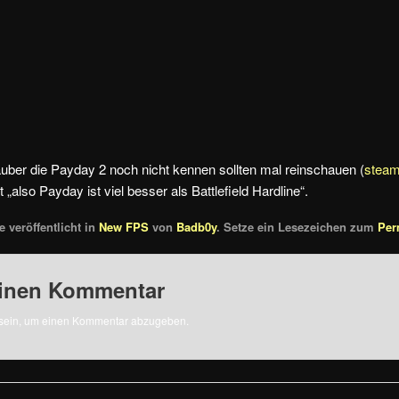
ber die Payday 2 noch nicht kennen sollten mal reinschauen (
stea
 „also Payday ist viel besser als Battlefield Hardline“.
 veröffentlicht in
New FPS
von
Badb0y
. Setze ein Lesezeichen zum
Per
einen Kommentar
sein, um einen Kommentar abzugeben.