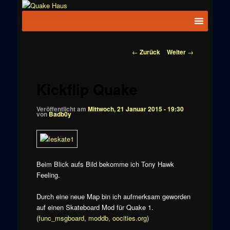
Zum
News zu
Inhalt
Hauptmenü
Quake
Quake,
wechseln
Doom, FPS,
Haus
Arcade
Beitragsnavigation
←
Zurück
Weiter
→
Kickflip Quake
Veröffentlicht am
Mittwoch, 21 Januar 2015 - 19:30
von
Badb0y
Beim Blick aufs Bild bekomme ich Tony Hawk
Feeling.
Durch eine neue Map bin ich aufmerksam geworden
auf einen Skateboard Mod für Quake 1.
(
func_msgboard
,
moddb
,
oocities.org
)