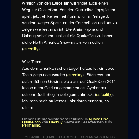
wirklich von den Euros hin will findet auch einen
Weg zur QuakeCon. Von den Quakelive Topspielern
spielt jetzt eh keiner mehr primär ums Preisgeld,
sondern wegen Spass an der Competition und um zu
zeigen wie leet man ist. Die Amis Rapha und
Dahang scheinen Lust auf die QuakeCon zu haben,
siehe North America Showmatch von neulich
(
esreality
).
Witz Team
Aus dem amerikanischen Lager heraus ist ein Joke-
Team gegründet worden (
esreality
). Effortless hat
durch Bühnen-Gewinnspiele auf der QuakeCon 2014
knapp mehr Geld eingenommen als Cypher mit
seinem Duell Sieg in selbigem Jahr LOL (
esreality
).
Ich kann mich an letztes Jahr daran erinnern, es
stimmt.
Dieser Eintrag wurde veröffentlicht in
Quake Live
,
QuakeCon
von
Badb0y
. Setze ein Lesezeichen zum
Permalink
.
1 GEDANKE ZU „
FACEIT ROAD2QUAKECON AM WOCHENENDE