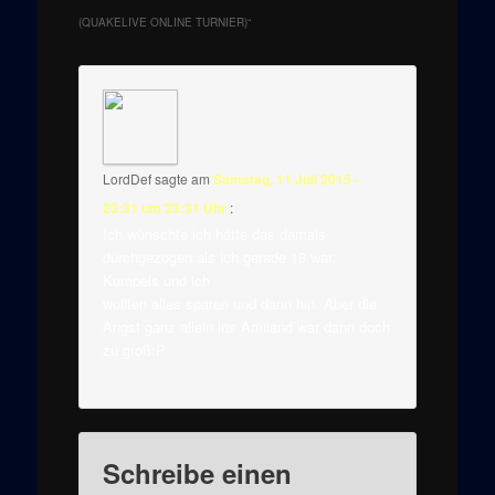
(QUAKELIVE ONLINE TURNIER)
“
LordDef
sagte am
Samstag, 11 Juli 2015 -
23:31 um 23:31 Uhr
:
Ich wünschte ich hätte das damals
durchgezogen als ich gerade 18 war,
Kumpels und ich
wollten alles sparen und dann hin. Aber die
Angst ganz allein ins Amiland war dann doch
zu groß:P
Schreibe einen