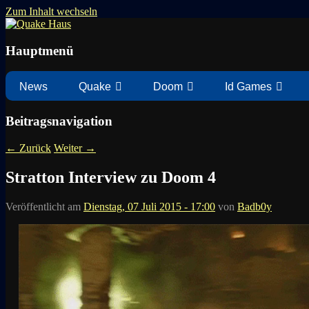
Zum Inhalt wechseln
News zu Quake, Doom, FPS, Arcade
Quake Haus
Hauptmenü
News
Quake
Doom
Id Games
Beitragsnavigation
←
Zurück
Weiter
→
Stratton Interview zu Doom 4
Veröffentlicht am
Dienstag, 07 Juli 2015 - 17:00
von
Badb0y