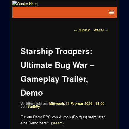
Zum
News zu
Inhalt
Hauptmenü
Quake
Quake,
wechseln
Doom, FPS,
Haus
Arcade
Beitragsnavigation
←
Zurück
Weiter
→
Starship Troopers:
Ultimate Bug War –
Gameplay Trailer,
Demo
Veröffentlicht am
Mittwoch, 11 Februar 2026 - 18:00
von
Badb0y
Für ein Retro FPS von Auroch (Boltgun) steht jetzt
eine Demo bereit. (
steam
)