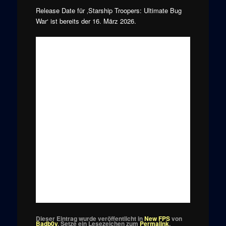
Release Date für ‚Starship Troopers: Ultimate Bug
War‘ ist bereits der
16. März 2026.
Dieser Eintrag wurde veröffentlicht in
New FPS
von
Badb0y
. Setze ein Lesezeichen zum
Permalink
.