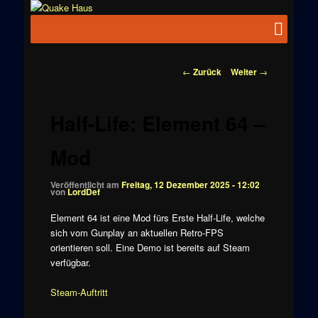
Zum
News zu
Inhalt
Hauptmenü
Quake
Quake,
wechseln
Doom, FPS,
Haus
Arcade
Beitragsnavigation
←
Zurück
Weiter
→
Half-Life: Element 64 –
Mod
Veröffentlicht am
Freitag, 12 Dezember 2025 - 12:02
von
LordDef
Element 64 ist eine Mod fürs Erste Half-Life, welche
sich vom Gunplay an aktuellen Retro-FPS
orientieren soll. Eine Demo ist bereits auf Steam
verfügbar.
Steam-Auftritt