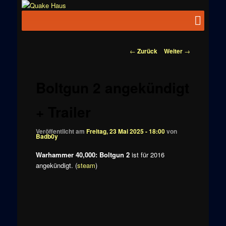
Zum
News zu
Inhalt
Hauptmenü
Quake
Quake,
wechseln
Doom, FPS,
Haus
Arcade
Beitragsnavigation
←
Zurück
Weiter
→
Boltgun 2 angekündigt
+ Trailer
Veröffentlicht am
Freitag, 23 Mai 2025 - 18:00
von
Badb0y
Warhammer 40,000: Boltgun 2
ist für 2016
angekündigt. (
steam
)