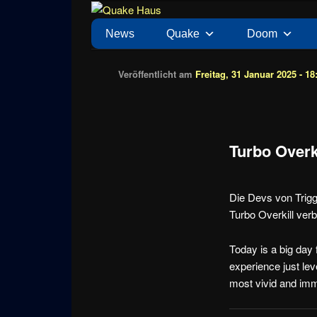
Zum
News zu Quake, Doom, FPS, Arcade
Quake Haus
Inhalt
Hauptmenü
News
Quake
Doom
wechseln
Veröffentlicht am
Freitag, 31 Januar 2025 - 18
Turbo Overk
Die Devs von Trigg
Turbo Overkill ver
Today is a big day 
experience just le
most vivid and imme