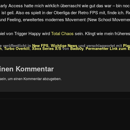
Early Access hatte mich wirklich überrascht wie gut das war – bin no
 ist geil. Also es spielt in der Oberliga der Retro FPS mit, finde ich.
k und Feeling, erweitertes modernes Movement (New School Movemen
el von Trigger Happy wird
Total Chaos
sein. Klingt wie mein frühere
 veröffentlicht in
New FPS
,
Wichtige News
und verschlagwortet mit
Pla
h
,
Turbo Overkill
,
Xbox Series X/S
von
Badb0y
.
Permanenter Link zum E
einen Kommentar
sein, um einen Kommentar abzugeben.