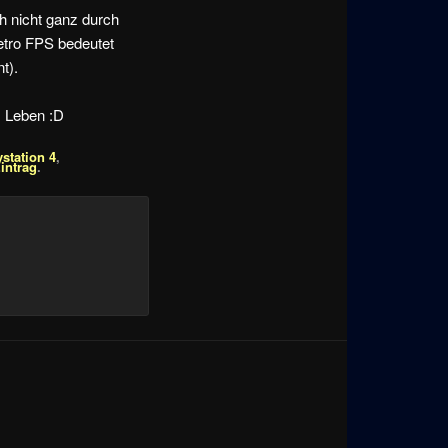
ch nicht ganz durch
 Retro FPS bedeutet
t).
s Leben :D
ystation 4
,
intrag
.