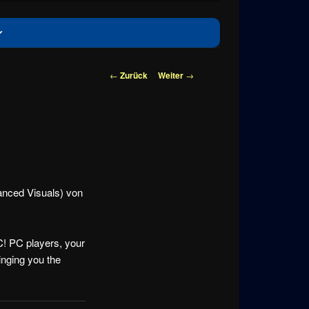
Beitragsnavigation
←
Zurück
Weiter
→
anced Visuals) von
C! PC players, your
inging you the