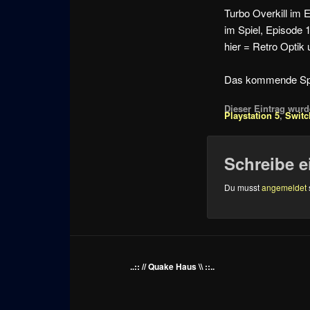
Turbo Overkill im 
im Spiel, Episode 1
hier = Retro Opti
Das kommende Spi
Dieser Eintrag wurde
Playstation 5
,
Switc
Schreibe 
Du musst
angemeldet
..:: // Quake Haus \\ ::..