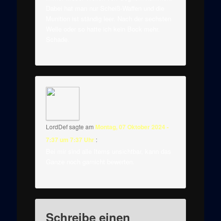
Dabei hat man nur Scheiß-Waffen und die
Munition ist ständig leer. Nach der sechsten
Welle oder so hatte ich kein Bock mehr.
Schade.
LordDef
sagte am
Montag, 07 Oktober 2024 -
7:37 um 7:37 Uhr
:
Bei mir sind alle Items unsichtbar, kann das
Ganze noch garnicht bewerten.
Schreibe einen