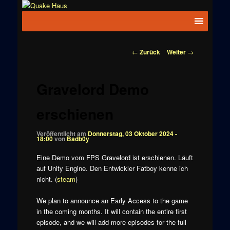
Zum
News zu
Inhalt
Hauptmenü
Quake
Quake,
wechseln
Doom, FPS,
Haus
Arcade
Beitragsnavigation
←
Zurück
Weiter
→
Gravelord Demo
erschienen
Veröffentlicht am
Donnerstag, 03 Oktober 2024 -
18:00
von
Badb0y
Eine Demo vom FPS Gravelord ist erschienen. Läuft
auf Unity Engine. Den Entwickler Fatboy kenne ich
nicht. (
steam
)
We plan to announce an Early Access to the game
in the coming months. It will contain the entire first
episode, and we will add more episodes for the full