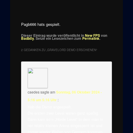
Pagb666 hats gespielt.
Dieser Eintrag wurde veröffentlicht in
New FPS
von
Badb0y
. Setze ein Lesezeichen zum
Permalink
.
2 GEDANKEN ZU „
GRAVELORD DEMO ERSCHIENEN
“
caedes
sagte am
Sonntag, 06 Oktober 2024 -
5:16 um 5:16 Uhr
:
Hab die Demo angespielt.
Die ersten zwei Level waren ganz spaßig.
Dann kam so’n „Horde Level“ in dem man in
ner relativ kleinen Arena eingesperrt ist und
immer wieder Wellen von Gegnern kommen.