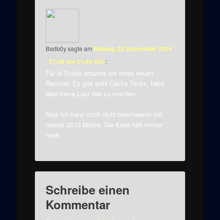
Badb0y
sagte am
Montag, 02 September 2024
- 21:46 um 21:46 Uhr
:
Für id Studio brauche ich einen neuen
Rechner. Es gibt wohl Cache Tricks, habe
aber keine Lust das zu machen.
Naja ich kann mich nicht beschweren mit
meiner 2013 Möhre. Die Kiste hält immer
noch.
Schreibe einen
Kommentar