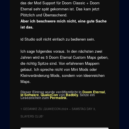
das der Mod Support für Doom Classic + Doom
Eternal sehr spät gekommen ist. Das kam jetzt
Plötzlich und Überraschend.
Aber ich beschwere mich nicht, eine gute Sache
ist das.
id Studio soll nicht einfach zu bedienen sein.
Ich sage folgendes voraus. In den nächsten zwei
Jahren wird es 5 Doom Eternal Custom Maps geben,
die richtig Spitze sind. Von erfahrenen Mappern
gebaut. Ich spreche nicht von Mini Mods oder
Kleinveränderung Mods, sondern von ideenreichen
Maps.
Dieser Eintrag wurde veröffentlicht in
Doom Eternal
,
id Software
,
QuakeCon
von
Badb0y
. Setze ein
Lesezeichen zum
Permalink
.
1 GEDANKE ZU „
QUAKECON 2024 – SAMSTAG DAY 3,
SLAYERS CLUB
“