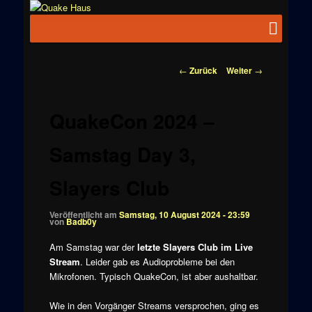
Zum
News zu
Inhalt
Hauptmenü
Quake
Quake,
wechseln
Doom, FPS,
Haus
Arcade
Beitragsnavigation
←
Zurück
Weiter
→
QuakeCon 2024 –
Samstag Day 3,
Slayers Club
Veröffentlicht am
Samstag, 10 August 2024 - 23:59
von
Badb0y
Am Samstag war der
letzte Slayers Club im Live
Stream
. Leider gab es Audioprobleme bei den
Mikrofonen. Typisch QuakeCon, ist aber aushaltbar.
Wie in den Vorgänger Streams versprochen, ging es