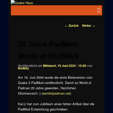
Zum
News zu
Inhalt
Hauptmenü
Quake
Quake,
wechseln
Doom, FPS,
Haus
Arcade
Beitragsnavigation
←
Zurück
Weiter
→
20 Jahre PadMod:
World of PADMAN
Veröffentlicht am
Mittwoch, 19 Juni 2024 - 10:00
von
Badb0y
Am 18. Juni 2004 wurde die erste Betaversion vom
Quake 3 PadMod veröffentlicht. Damit ist World of
Padman 20 Jahre geworden. Herzlichen
Glückwunsch :) (
worldofpadman.net
)
Kai-Li hat zum Jubiläum einen fetten Artikel über die
PadMod Entwicklung geschrieben.