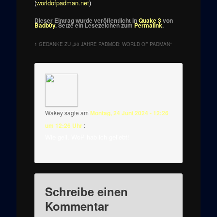
(
worldofpadman.net
)
Dieser Eintrag wurde veröffentlicht in
Quake 3
von
Badb0y
. Setze ein Lesezeichen zum
Permalink
.
1 GEDANKE ZU „
20 JAHRE PADMOD: WORLD OF PADMAN
“
Wakey
sagte am
Montag, 24 Juni 2024 - 12:26
um 12:26 Uhr
:
Wie geil, WoP hab ich geliebt!
Schreibe einen
Kommentar