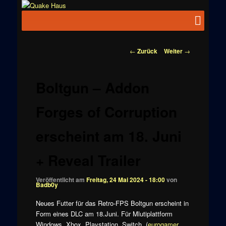
Zum
News zu
Inhalt
Hauptmenü
Quake
Quake,
wechseln
Doom, FPS,
Haus
Arcade
Beitragsnavigation
←
Zurück
Weiter
→
Boltgun – Addon
Forges of Corruption
erscheint am 18. Juni
+ Reveal Trailer
Veröffentlicht am
Freitag, 24 Mai 2024 - 18:00
von
Badb0y
Neues Futter für das Retro-FPS Boltgun erscheint in
Form eines DLC am 18.Juni. Für Mlutiplattform
Windows, Xbox, Playstation, Switch. (
eurogamer
,