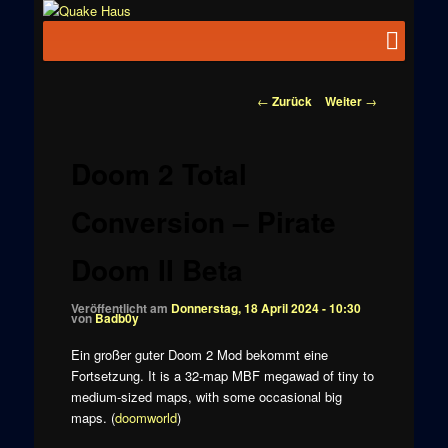
Zum
News zu
Inhalt
Hauptmenü
Quake
Quake,
wechseln
Doom, FPS,
Haus
Arcade
Beitragsnavigation
←
Zurück
Weiter
→
Doom 2 Total
Conversion – Pirate
Doom II Beta
Veröffentlicht am
Donnerstag, 18 April 2024 - 10:30
von
Badb0y
Ein großer guter Doom 2 Mod bekommt eine
Fortsetzung. It is a 32-map MBF megawad of tiny to
medium-sized maps, with some occasional big
maps. (
doomworld
)