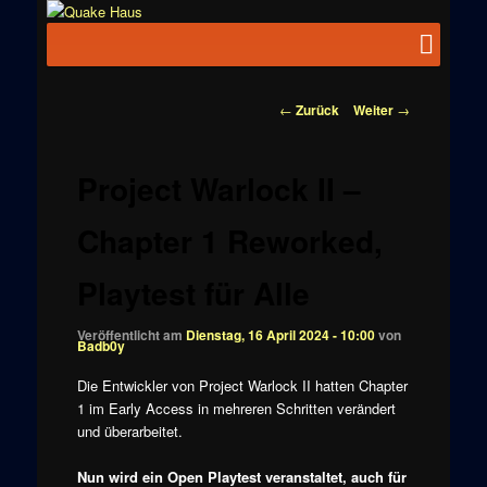
Zum
News zu
Inhalt
Hauptmenü
Quake
Quake,
wechseln
Doom, FPS,
Haus
Arcade
Beitragsnavigation
←
Zurück
Weiter
→
Project Warlock II –
Chapter 1 Reworked,
Playtest für Alle
Veröffentlicht am
Dienstag, 16 April 2024 - 10:00
von
Badb0y
Die Entwickler von Project Warlock II hatten Chapter
1 im Early Access in mehreren Schritten verändert
und überarbeitet.
Nun wird ein Open Playtest veranstaltet, auch für