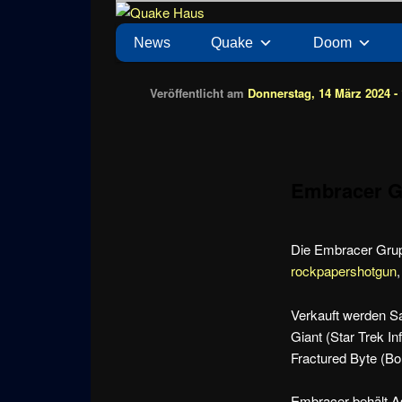
Zum
News zu Quake, Doom, FPS, Arcade
Quake Haus
Inhalt
Hauptmenü
News
Quake
Doom
wechseln
Veröffentlicht am
Donnerstag, 14 März 2024 - 
Embracer G
Die Embracer Grupp
rockpapershotgun
Verkauft werden Sa
Giant (Star Trek I
Fractured Byte (Bo
Embracer behält As