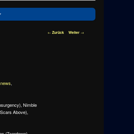
Beitragsnavigation
←
Zurück
Weiter
→
knews
,
Insurgency), Nimble
(Scars Above),
abs (Teardown),