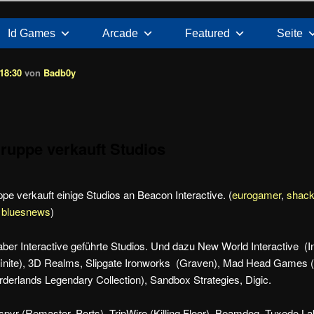
Id Games
Arcade
Featured
Seite
18:30
von
Badb0y
ruppe verkauft Studios
e verkauft einige Studios an Beacon Interactive. (
eurogamer
,
shac
,
bluesnews
)
ber Interactive geführte Studios. Und dazu New World Interactive (
nfinite), 3D Realms, Slipgate Ironworks (Graven), Mad Head Games 
rderlands Legendary Collection), Sandbox Strategies, Digic.
pyr (Remaster, Ports), TripWire (Killing Floor), Beamdog, Tuxedo L