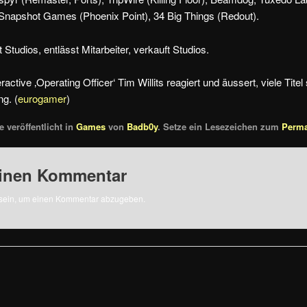
 Snapshot Games (Phoenix Point), 34 Big Things (Redout).
Studios, entlässt Mitarbeiter, verkauft Studios.
active ‚Operating Officer‘ Tim Willits reagiert und äussert, viele Titel
ng. (
eurogamer
)
 veröffentlicht in
Games
von
Badb0y
. Setze ein Lesezeichen zum
Perma
einen Kommentar
sein, um einen Kommentar abzugeben.