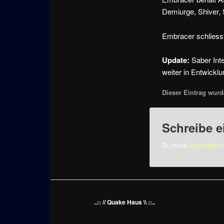
Demiurge, Shiver,
Embracer schliesst 
Update:
Saber Inter
weiter in Entwicklu
Dieser Eintrag wurde
Schreibe 
Du musst
angemeldet
..:: // Quake Haus \\ ::..