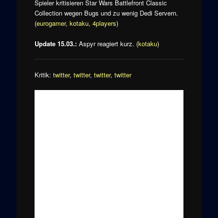
Spieler kritisieren Star Wars Battlefront Classic
Collection wegen Bugs und zu wenig Dedi Servern.
(
eurogamer
,
kotaku
,
4players
)
Update 15.03.:
Aspyr reagiert kurz. (
kotaku
)
Kritik:
twitter
,
twitter
,
twitter
,
twitter