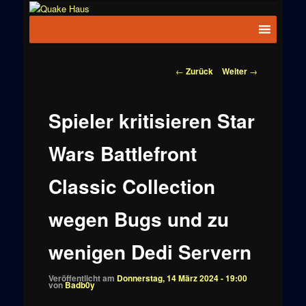
Zum
News zu
Inhalt
Hauptmenü
Quake
Quake,
wechseln
Doom, FPS,
Haus
Arcade
Beitragsnavigation
←
Zurück
Weiter
→
Spieler kritisieren Star
Wars Battlefront
Classic Collection
wegen Bugs und zu
wenigen Dedi Servern
Veröffentlicht am
Donnerstag, 14 März 2024 - 19:00
von
Badb0y