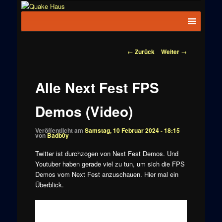
Zum
News zu
Inhalt
Hauptmenü
Quake
Quake,
wechseln
Doom, FPS,
Haus
Arcade
Beitragsnavigation
←
Zurück
Weiter
→
Alle Next Fest FPS
Demos (Video)
Veröffentlicht am
Samstag, 10 Februar 2024 - 18:15
von
Badb0y
Twitter ist durchzogen von Next Fest Demos. Und
Youtuber haben gerade viel zu tun, um sich die FPS
Demos vom Next Fest anzuschauen. Hier mal ein
Überblick.