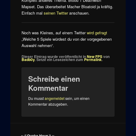
Komplett anderes Thema. Blood 1 Deathwish
Mapset. Das überarbeitet Macher Bloatoid ja kräftig.
Einfach mal
seinen Twitter
anschauen.
Noch was Kleines, auf einem Twitter
wird gefragt
„Welche 5 Spiele würdest du von der vorgegebenen
Auswahl nehmen“.
Dieser Eintrag wurde veröffentlicht in
New FPS
von
Badb0y
. Setze ein Lesezeichen zum
Permalink
.
Schreibe einen
Kommentar
Du musst
angemeldet
sein, um einen
Kommentar abzugeben.
..:: // Quake Haus \\ ::..