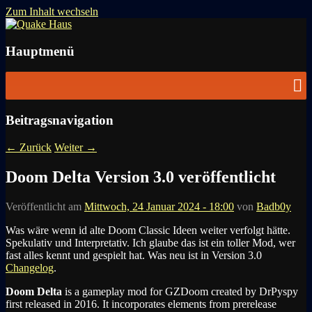
Zum Inhalt wechseln
News zu Quake, Doom, FPS, Arcade
Quake Haus
Hauptmenü
Beitragsnavigation
←
Zurück
Weiter
→
Doom Delta Version 3.0 veröffentlicht
Veröffentlicht am
Mittwoch, 24 Januar 2024 - 18:00
von
Badb0y
Was wäre wenn id alte Doom Classic Ideen weiter verfolgt hätte.
Spekulativ und Interpretativ. Ich glaube das ist ein toller Mod, wer
fast alles kennt und gespielt hat. Was neu ist in Version 3.0
Changelog
.
Doom Delta
is a gameplay mod for GZDoom created by DrPyspy
first released in 2016. It incorporates elements from prerelease